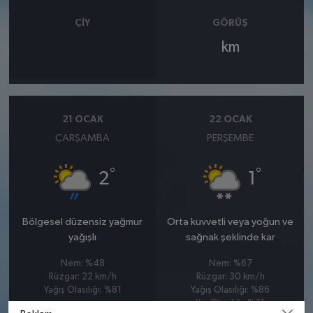
ÇIY
GÖRÜŞ
km
21 OCAK
22 OCAK
ÇARŞAMBA
PERŞEMBE
°
°
2
1
Bölgesel düzensiz yağmur
Orta kuvvetli veya yoğun ve
yağışlı
sağnak şeklinde kar
Nem: %48
Nem: %67
Rüzgar: 22 km/h
Rüzgar: 30 km/h
Yağış Olasılığı: %81
Yağış Olasılığı: %86
Kar Olasılığı: %21