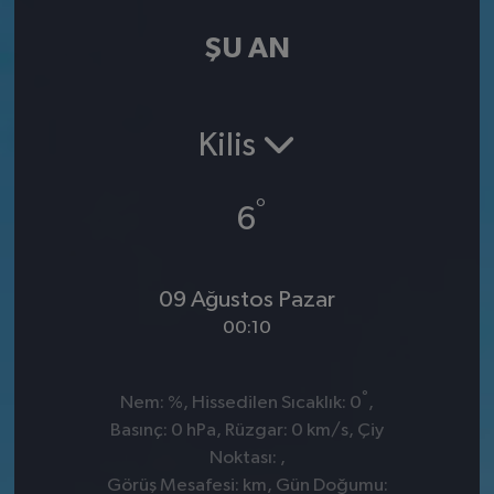
ŞU AN
Kilis
°
6
09 Ağustos Pazar
00:10
°
Nem: %, Hissedilen Sıcaklık: 0
,
Basınç: 0 hPa, Rüzgar: 0 km/s, Çiy
Noktası: ,
Görüş Mesafesi: km, Gün Doğumu: