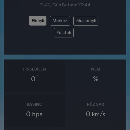
7:42, Gün Batımı: 17:44
Elbeyli
Merkez
Musabeyli
Polateli
HISSEDILEN
NEM
°
0
%
BASINÇ
RÜZGAR
0
0
hpa
km/s