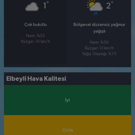
°
°
1
2
Çok bulutlu
Bölgesel düzensiz yağmur
yağışlı
Nem: %52
Rüzgar: 10 km/h
Nem: %50
Rüzgar: 13 km/h
Yağış Olasılığı: %73
Elbeyli Hava Kalitesi
İyi
Orta