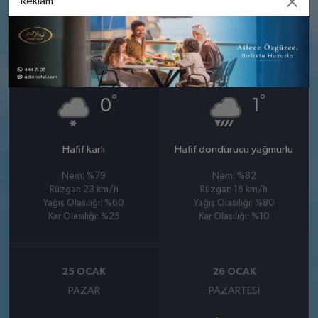
Reklam
23 OCAK
24 OCAK
CUMA
CUMARTESI
°
°
0
1
Hafif karlı
Hafif dondurucu yağmurlu
Nem: %79
Nem: %82
Rüzgar: 23 km/h
Rüzgar: 16 km/h
Yağış Olasılığı: %60
Yağış Olasılığı: %80
Kar Olasılığı: %25
Kar Olasılığı: %10
25 OCAK
26 OCAK
PAZAR
PAZARTESI