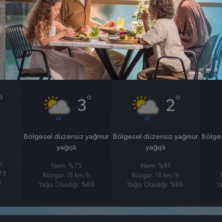
0
0
hpa
km/s
23 OCAK
24 OCAK
CUMA
CUMARTESI
°
°
°
3
2
Bölgesel düzensiz yağmur
Bölgesel düzensiz yağmur
Bölge
yağışlı
yağışlı
h
Nem: %75
Nem: %81
%73
Rüzgar: 16 km/h
Rüzgar: 16 km/h
9
Yağış Olasılığı: %88
Yağış Olasılığı: %88
Ya