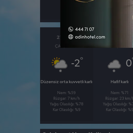
°
0
%
21 OCAK
22 OCAK
ÇARŞAMBA
PERŞEMBE
°
-2
0
Düzensiz orta kuvvetli karlı
Hafif karlı
Nem: %59
Nem: %71
Rüzgar: 7 km/h
Rüzgar: 23 km/
Yağış Olasılığı: %78
Yağış Olasılığı: 
Kar Olasılığı: %9
Kar Olasılığı: %