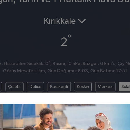
Kırıkkale
°
2
°
 Hissedilen Sıcaklık: 0
, Basınç: 0 hPa, Rüzgar: 0 km/s, Çiy No
Görüş Mesafesi: km, Gün Doğumu: 8:03, Gün Batımı: 17:51
Çelebi
Delice
Karakeçili
Keskin
Merkez
Sula
BASINÇ
RÜZGAR