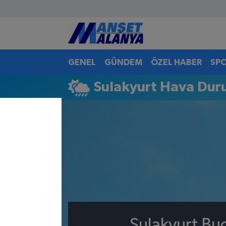
Antalya Nöbetçi Eczaneler
GENEL
GÜNDEM
ÖZEL HABER
SP
Antalya Hava Durumu
Sulakyurt Hava Du
Antalya Namaz Vakitleri
Antalya Trafik Yoğunluk Haritası
Süper Lig Puan Durumu ve Fikstür
Tüm Manşetler
Son Dakika Haberleri
Haber Arşivi
Sulakyurt Bu