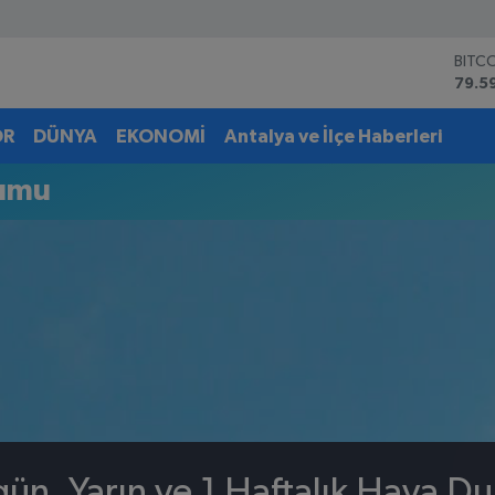
BITC
79.5
DOL
45,4
OR
DÜNYA
EKONOMİ
Antalya ve İlçe Haberleri
EUR
53,3
rumu
STER
61,6
G.AL
6862
BİST
14.5
gün, Yarın ve 1 Haftalık Hava D