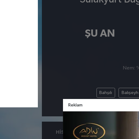
ŞU AN
Nem: %,
Bahşılı
Balışeyh
Reklam
HISSEDILEN
NEM