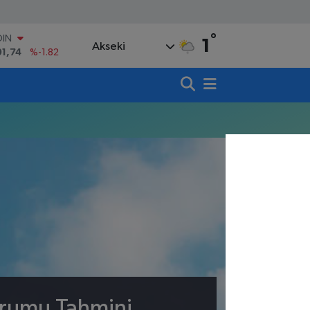
°
OIN
1
Akseki
91,74
%-1.82
AR
3620
%0.02
O
8690
%0.19
LİN
0380
%0.18
TIN
,09000
%0.19
100
98,00
%0
urumu Tahmini