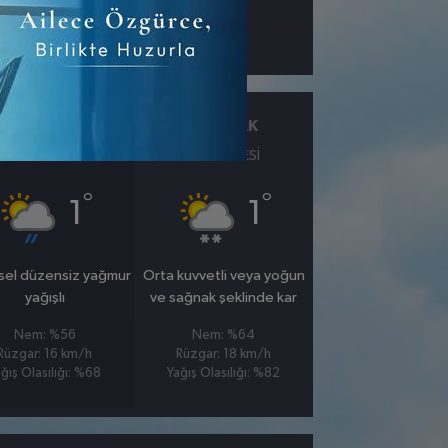
km
25 OCAK
26 OCAK
PAZAR
PAZARTESI
°
°
1
1
sel düzensiz yağmur
Orta kuvvetli veya yoğun
yağışlı
ve sağnak şeklinde kar
Nem: %56
Nem: %64
Rüzgar: 16 km/h
Rüzgar: 18 km/h
ğış Olasılığı: %68
Yağış Olasılığı: %82