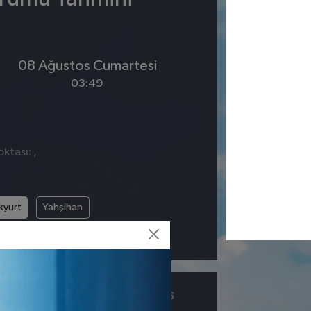
08 Ağustos Cumartesi
03:49
ktası: ,
kyurt
Yahşihan
ÇIY
GÖRÜŞ