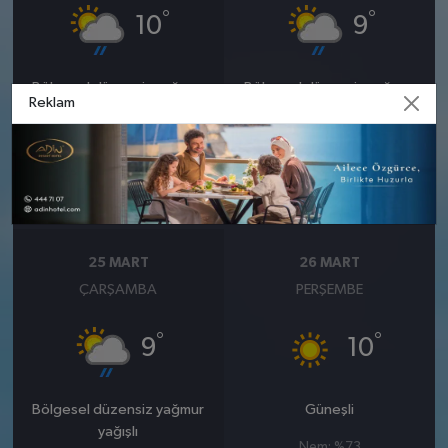
°
°
10
9
Bölgesel düzensiz yağmur
Bölgesel düzensiz yağmur
Reklam
yağışlı
yağışlı
Nem: %80
Nem: %84
Rüzgar: 13 km/h
Rüzgar: 11 km/h
Yağış Olasılığı: %85
Yağış Olasılığı: %89
25 MART
26 MART
ÇARŞAMBA
PERŞEMBE
°
°
9
10
Bölgesel düzensiz yağmur
Güneşli
yağışlı
Nem: %73