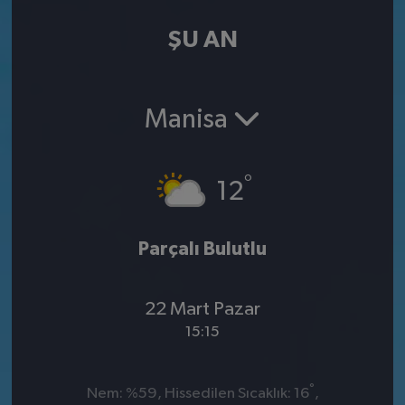
ŞU AN
Manisa
°
12
Parçalı Bulutlu
22 Mart Pazar
15:15
°
Nem: %59, Hissedilen Sıcaklık: 16
,