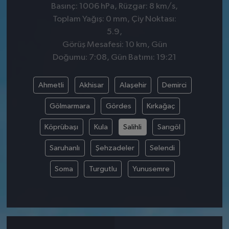
Basınç: 1006 hPa, Rüzgar: 8 km/s,
Toplam Yağış: 0 mm, Çiy Noktası:
5.9,
Görüş Mesafesi: 10 km, Gün
Doğumu: 7:08, Gün Batımı: 19:21
Ahmetli
Akhisar
Alaşehir
Demirci
Gölmarmara
Gördes
Kırkağaç
Köprübaşı
Kula
Salihli
Sarıgöl
Saruhanlı
Şehzadeler
Selendi
Soma
Turgutlu
Yunusemre