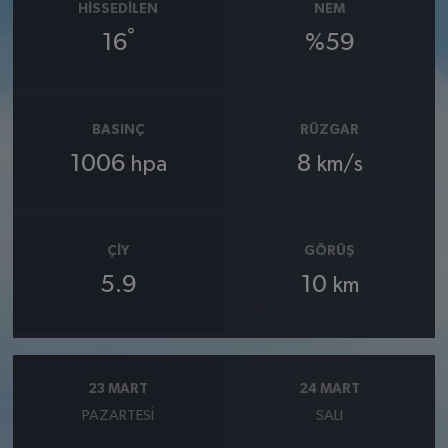
HISSEDILEN
NEM
°
16
%59
BASINÇ
RÜZGAR
1006
8
hpa
km/s
ÇIY
GÖRÜŞ
5.9
10
km
23 MART
24 MART
PAZARTESI
SALI