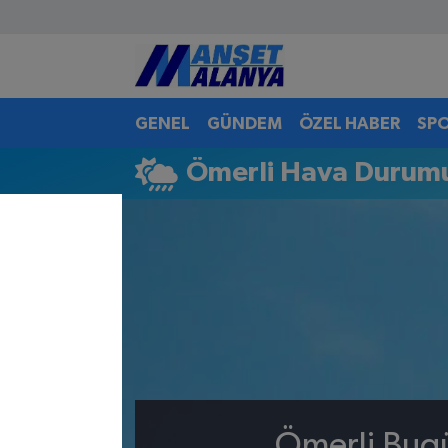
Antalya Nöbetçi Eczaneler
GENEL
GÜNDEM
ÖZEL HABER
SP
Antalya Hava Durumu
Ömerli Hava Durum
Antalya Namaz Vakitleri
Antalya Trafik Yoğunluk Haritası
Süper Lig Puan Durumu ve Fikstür
Tüm Manşetler
Son Dakika Haberleri
Haber Arşivi
Ömerli Bugü