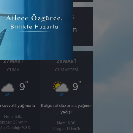
ÇIY
GÖRÜŞ
5.9
10
km
27 MART
28 MART
CUMA
CUMARTESI
°
°
9
9
 kuvvetli yağmurlu
Bölgesel düzensiz yağmur
yağışlı
Nem: %85
Rüzgar: 23 km/h
Nem: %90
ğış Olasılığı: %83
Rüzgar: 11 km/h