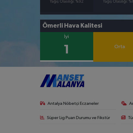
Yağış Olasılığı: %92
Yağış Olasılığı: 
Ömerli Hava Kalitesi
İyi
1
Orta
Antalya Nöbetçi Eczaneler
A
Süper Lig Puan Durumu ve Fikstür
Tü