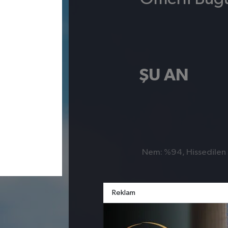
ŞU AN
Nem: %94, Hissedilen S
Reklam
Artuklu
Dargeçit