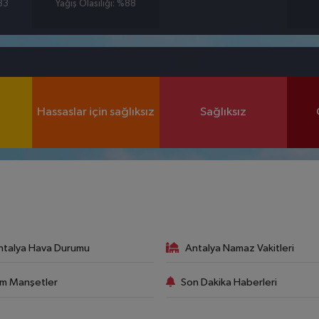
%83
Yağış Olasılığı: %88
Hassaslar için sağlıksız
Sağlıksız
ntalya Hava Durumu
Antalya Namaz Vakitleri
m Manşetler
Son Dakika Haberleri