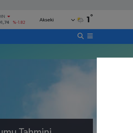
°
OIN
1
Akseki
91,74
%-1.82
AR
3620
%0.02
O
8690
%0.19
LİN
0380
%0.18
TIN
,09000
%0.19
100
98,00
%0
rumu Tahmini