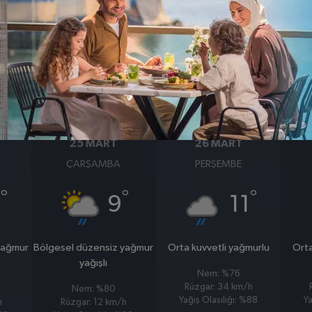
BASINÇ
RÜZGAR
1007
10
hpa
km/s
25 MART
26 MART
ÇARŞAMBA
PERŞEMBE
°
°
°
1
9
11
yağmur
Bölgesel düzensiz yağmur
Orta kuvvetli yağmurlu
Orta
yağışlı
Nem: %76
Rüzgar: 34 km/h
Nem: %80
Yağış Olasılığı: %88
Ya
h
Rüzgar: 12 km/h