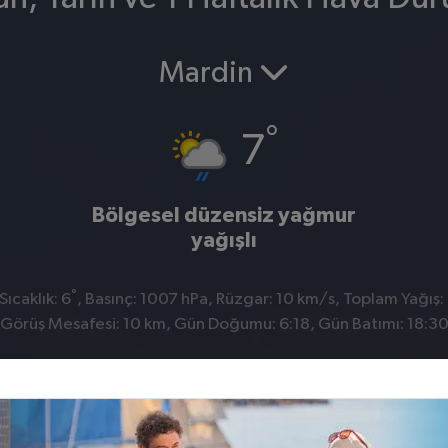
Mardin
°
7
Bölgesel düzensiz yağmur
yağışlı
°
ıcaklık: 6
, Basınç: 1007 hPa, Rüzgar: 10 km/s, Toplam Yağış:
Görüş Mesafesi: 10 km, Gün Doğumu: 6:18, Gün Batımı: 18:3
Derik
Kızıltepe
Mazıdağı
Midyat
Nusaybin
Öme