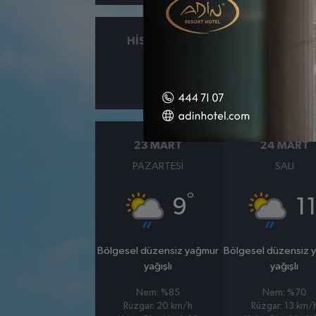
HISSEDILEN
NEM
°
6
%94
23 MART
24 MART
PAZARTESI
SALI
°
9
1
Bölgesel düzensiz yağmur
Bölgesel düzensiz 
yağışlı
yağışlı
Nem: %85
Nem: %70
Rüzgar: 20 km/h
Rüzgar: 13 km/