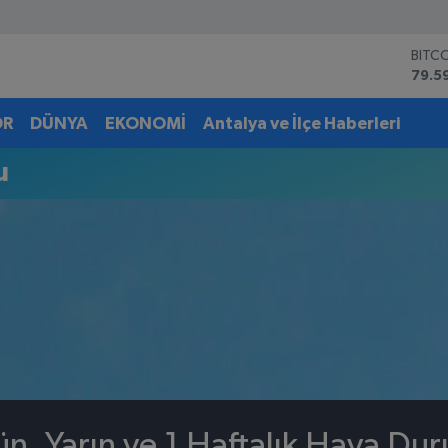
BITC
79.5
DOL
45,4
OR
DÜNYA
EKONOMİ
Antalya ve İlçe Haberleri
EUR
53,3
u
STER
61,6
G.AL
6862
BİST
14.5
n, Yarın ve 1 Haftalık Hava Du