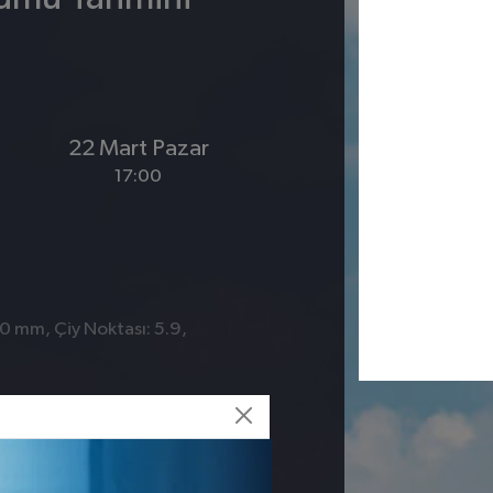
22 Mart Pazar
17:00
 0 mm, Çiy Noktası: 5.9,
0
rli
Savur
Yeşilli