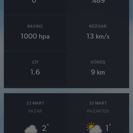
0
%89
BASINÇ
RÜZGAR
1000
13
hpa
km/s
ÇIY
GÖRÜŞ
1.6
9
km
22 MART
23 MART
PAZAR
PAZARTESI
°
°
2
1