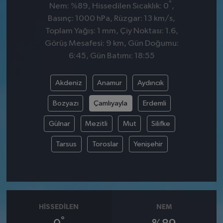
°
Nem: %89, Hissedilen Sıcaklık: 0
,
Basınç: 1000 hPa, Rüzgar: 13 km/s,
Toplam Yağış: 1 mm, Çiy Noktası: 1.6,
Görüş Mesafesi: 9 km, Gün Doğumu:
6:45, Gün Batımı: 18:55
Akdeniz
Anamur
Aydıncık
Bozyazı
Çamlıyayla
Erdemli
Gülnar
Mezitli
Mut
Silifke
Tarsus
Toroslar
Yenişehir
HISSEDILEN
NEM
°