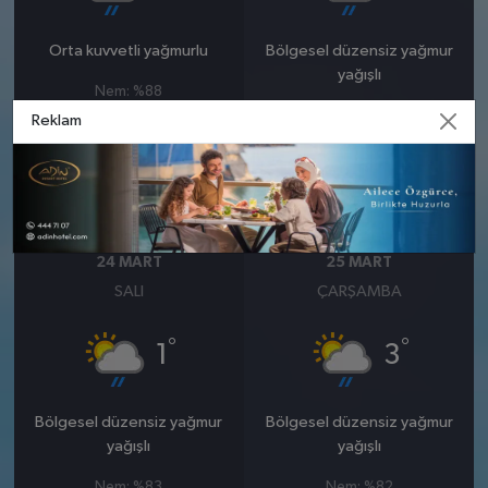
Orta kuvvetli yağmurlu
Bölgesel düzensiz yağmur
yağışlı
Nem: %88
Rüzgar: 10 km/h
Nem: %93
Reklam
Yağış Olasılığı: %93
Rüzgar: 6 km/h
Kar Olasılığı: %26
Yağış Olasılığı: %89
Kar Olasılığı: %36
24 MART
25 MART
SALI
ÇARŞAMBA
°
°
1
3
Bölgesel düzensiz yağmur
Bölgesel düzensiz yağmur
yağışlı
yağışlı
Nem: %83
Nem: %82