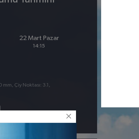
22 Mart Pazar
14:15
0 mm, Çiy Noktası: 3.1,