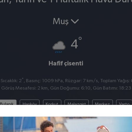
Muş
°
4
Hafif çisenti
°
Sıcaklık: 2
, Basınç: 1009 hPa, Rüzgar: 7 km/s, Toplam Yağış: 
Görüş Mesafesi: 2 km, Gün Doğumu: 6:10, Gün Batımı: 18:23
Bulanık
Hasköy
Korkut
Malazgirt
Merkez
Varto