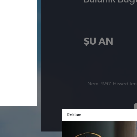
ŞU AN
Nem: %97, Hissedilen 
Reklam