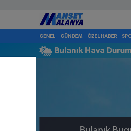
Antalya Nöbetçi Eczaneler
GENEL
GÜNDEM
ÖZEL HABER
SP
Antalya Hava Durumu
Bulanık Hava Duru
Antalya Namaz Vakitleri
Antalya Trafik Yoğunluk Haritası
Süper Lig Puan Durumu ve Fikstür
Tüm Manşetler
Son Dakika Haberleri
Haber Arşivi
Bulanık Bug