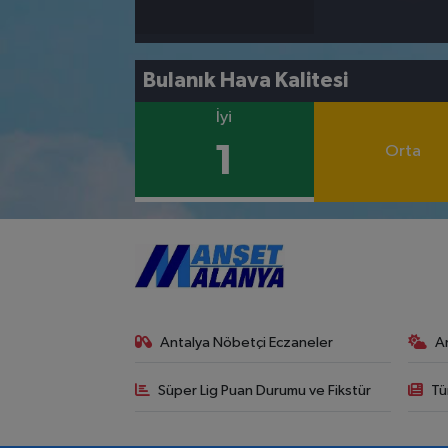
Bulanık Hava Kalitesi
İyi
1
Orta
Antalya Nöbetçi Eczaneler
A
Süper Lig Puan Durumu ve Fikstür
Tü