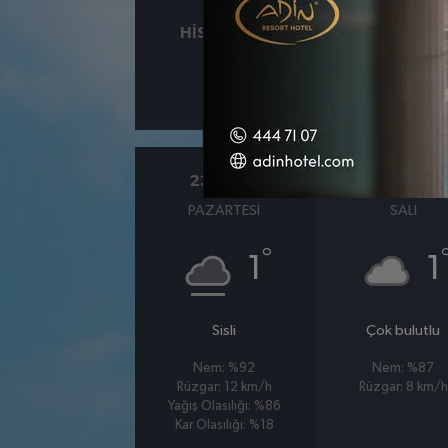
HISSEDILEN
NEM
°
2
%97
23 MART
24 MART
PAZARTESI
SALI
°
1
1
Sisli
Çok bulutlu
Nem: %92
Nem: %87
Rüzgar: 12 km/h
Rüzgar: 8 km/h
Yağış Olasılığı: %86
Kar Olasılığı: %18