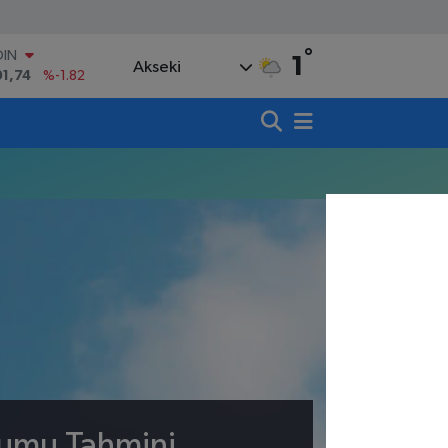
°
OIN
1
Akseki
91,74
%-1.82
AR
3620
%0.02
O
8690
%0.19
LİN
0380
%0.18
TIN
,09000
%0.19
100
98,00
%0
rumu Tahmini