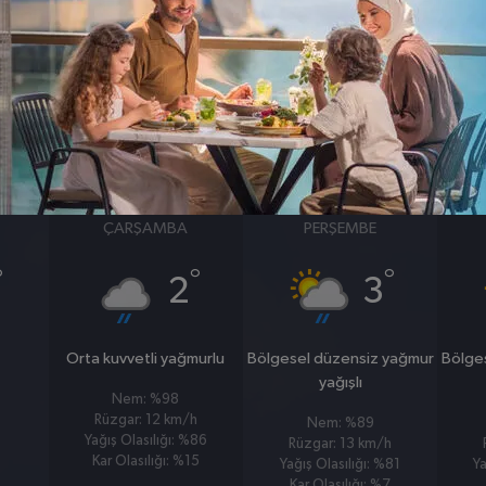
BASINÇ
RÜZGAR
1009
7
hpa
km/s
25 MART
26 MART
ÇARŞAMBA
PERŞEMBE
°
°
°
2
3
Orta kuvvetli yağmurlu
Bölgesel düzensiz yağmur
Bölge
yağışlı
Nem: %98
Rüzgar: 12 km/h
Nem: %89
Yağış Olasılığı: %86
Rüzgar: 13 km/h
Kar Olasılığı: %15
Yağış Olasılığı: %81
Ya
Kar Olasılığı: %7