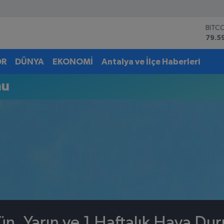
BITC
79.5
DOL
45,4
OR
DÜNYA
EKONOMİ
Antalya ve İlçe Haberleri
EUR
53,3
mu
STER
61,6
G.AL
6862
BİST
14.5
ün, Yarın ve 1 Haftalık Hava Du