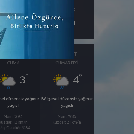
ÇIY
GÖRÜŞ
3.1
2
km
27 MART
28 MART
CUMA
CUMARTESI
°
°
3
4
sel düzensiz yağmur
Bölgesel düzensiz yağmur
yağışlı
yağışlı
Nem: %94
Nem: %85
Rüzgar: 12 km/h
Rüzgar: 21 km/h
ğış Olasılığı: %84