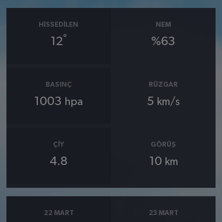
HISSEDILEN
NEM
°
12
%63
BASINÇ
RÜZGAR
1003
5
hpa
km/s
ÇIY
GÖRÜŞ
4.8
10
km
22 MART
23 MART