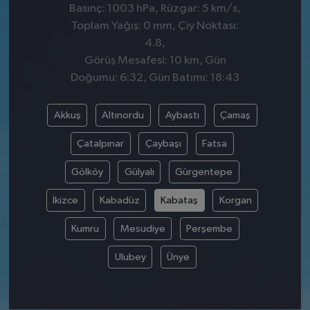
Basınç: 1003 hPa, Rüzgar: 5 km/s,
Toplam Yağış: 0 mm, Çiy Noktası:
4.8,
Görüş Mesafesi: 10 km, Gün
Doğumu: 6:32, Gün Batımı: 18:43
Akkuş
Altınordu
Aybastı
Çamaş
Çatalpınar
Çaybaşı
Fatsa
Gölköy
Gülyalı
Gürgentepe
İkizce
Kabadüz
Kabataş
Korgan
Kumru
Mesudiye
Perşembe
Ulubey
Ünye