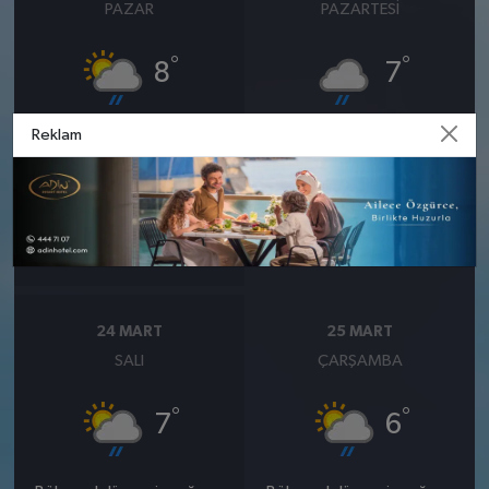
PAZAR
PAZARTESI
°
°
8
7
Reklam
Bölgesel düzensiz yağmur
Orta kuvvetli yağmurlu
yağışlı
Nem: %93
Rüzgar: 6 km/h
Nem: %83
Yağış Olasılığı: %89
Rüzgar: 15 km/h
Yağış Olasılığı: %88
24 MART
25 MART
SALI
ÇARŞAMBA
°
°
7
6