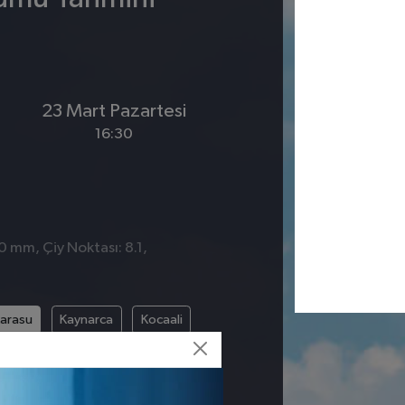
23 Mart Pazartesi
16:30
0 mm, Çiy Noktası: 8.1,
arasu
Kaynarca
Kocaali