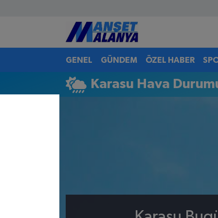
Antalya Nöbetçi Eczaneler
GENEL
GÜNDEM
ÖZEL HABER
SP
Antalya Hava Durumu
Karasu Hava Durum
Antalya Namaz Vakitleri
Antalya Trafik Yoğunluk Haritası
Süper Lig Puan Durumu ve Fikstür
Tüm Manşetler
Son Dakika Haberleri
Haber Arşivi
Karasu Bugü