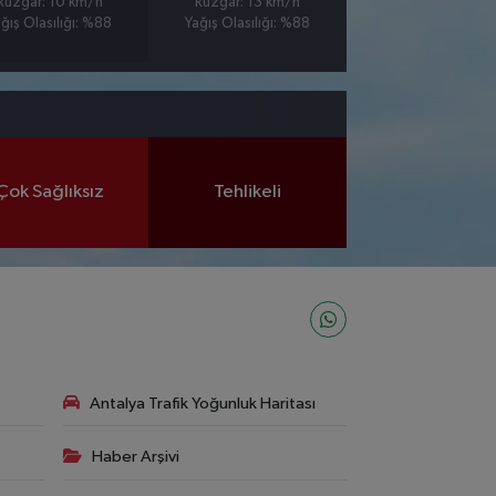
Rüzgar: 10 km/h
Rüzgar: 13 km/h
ğış Olasılığı: %88
Yağış Olasılığı: %88
Çok Sağlıksız
Tehlikeli
Antalya Trafik Yoğunluk Haritası
Haber Arşivi