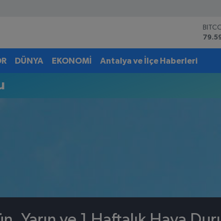
BITC
79.5
DOL
45,4
OR
DÜNYA
EKONOMİ
Antalya ve İlçe Haberleri
EUR
53,3
u
STER
61,6
G.AL
6862
BİST
14.5
n, Yarın ve 1 Haftalık Hava Du