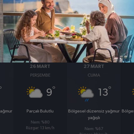
BASINÇ
RÜZGAR
1012
8
hpa
km/s
26 MART
27 MART
PERŞEMBE
CUMA
°
°
°
9
13
yağmur
Parçalı Bulutlu
Bölgesel düzensiz yağmur
Bölge
yağışlı
Nem: %80
Rüzgar: 13 km/h
Nem: %67