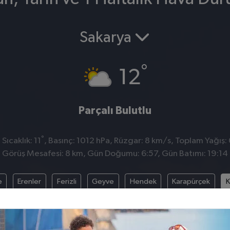
Sakarya
°
12
Parçalı Bulutlu
°
ıcaklık: 11
, Basınç: 1012 hPa, Rüzgar: 8 km/s, Toplam Yağış: 
Görüş Mesafesi: 8 km, Gün Doğumu: 6:57, Gün Batımı: 19:14
e
Erenler
Ferizli
Geyve
Hendek
Karapürçek
K
Pamukova
Sapanca
Serdivan
Söğütlü
Taraklı