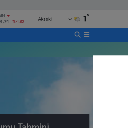
°
OIN
1
Akseki
91,74
%-1.82
AR
3620
%0.02
O
8690
%0.19
LİN
0380
%0.18
TIN
,09000
%0.19
100
98,00
%0
rumu Tahmini