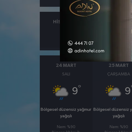
HISSEDILEN
NEM
°
11
%82
24 MART
25 MART
SALI
ÇARŞAMBA
°
9
9
Bölgesel düzensiz yağmur
Bölgesel düzensiz 
yağışlı
yağışlı
Nem: %90
Nem: %90