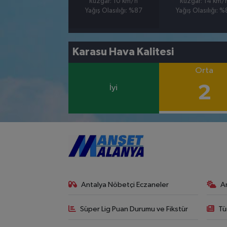
Rüzgar: 10 km/h
Rüzgar: 14 km/
Yağış Olasılığı: %87
Yağış Olasılığı: 
Karasu Hava Kalitesi
Orta
2
İyi
Antalya Nöbetçi Eczaneler
A
Süper Lig Puan Durumu ve Fikstür
Tü