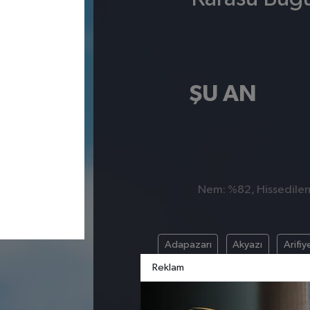
ŞU AN
Nem: %82, Hissedilen S
Adapazarı
Akyazı
Arifiy
Reklam