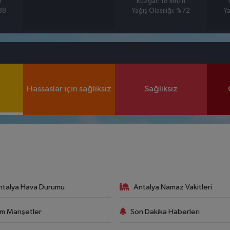
h
Rüzgar: 18 km/h
%88
Yağış Olasılığı: %72
Ya
Hassaslar için sağlıksız
Sağlıksız
ntalya Hava Durumu
Antalya Namaz Vakitleri
m Manşetler
Son Dakika Haberleri