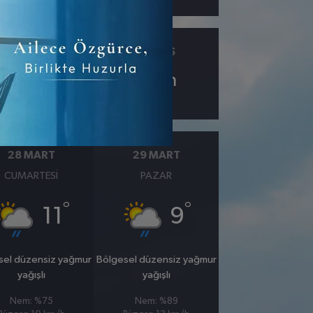
ÇIY
GÖRÜŞ
8.1
8
km
28 MART
29 MART
CUMARTESI
PAZAR
°
°
11
9
sel düzensiz yağmur
Bölgesel düzensiz yağmur
yağışlı
yağışlı
Nem: %75
Nem: %89