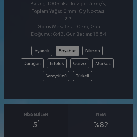
Basınç: 1006 hPa, Rüzgar: 5 km/s,
Toplam Yağış: 0 mm, Çiy Noktası:
2.3,
Görüş Mesafesi: 10 km, Gün
Doğumu: 6:43, Gün Batımı: 18:54
Ayancık
Boyabat
Dikmen
Durağan
Erfelek
Gerze
Merkez
Saraydüzü
Türkeli
HISSEDILEN
NEM
°
5
%82