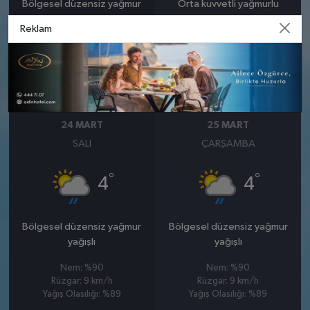
Bölgesel düzensiz yağmur
Orta kuvvetli yağmurlu
yağışlı
Reklam
Nem: %93
Rüzgar: 5 km/h
Nem: %85
Yağış Olasılığı: %82
Rüzgar: 13 km/h
Yağış Olasılığı: %84
24 MART
25 MART
SALI
ÇARŞAMBA
°
°
4
4
Bölgesel düzensiz yağmur
Bölgesel düzensiz yağmur
yağışlı
yağışlı
Nem: %90
Nem: %90
Rüzgar: 9 km/h
Rüzgar: 9 km/h
Yağış Olasılığı: %89
Yağış Olasılığı: %89