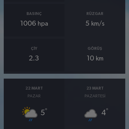
BASINÇ
RÜZGAR
1006
5
hpa
km/s
ÇIY
GÖRÜŞ
2.3
10
km
22 MART
23 MART
PAZAR
PAZARTESI
°
°
5
4