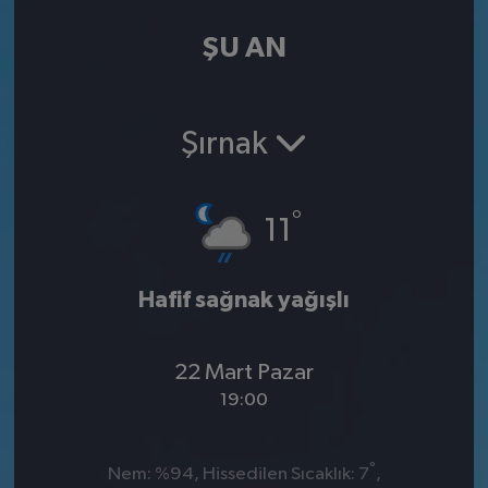
ŞU AN
Şırnak
°
11
Hafif sağnak yağışlı
22 Mart Pazar
19:00
°
Nem: %94, Hissedilen Sıcaklık: 7
,