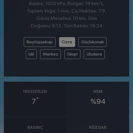
Basınç: 1010 hPa, Rüzgar: 19 km/s,
Toplam Yağış: 1 mm, Çiy Noktası: 7.9,
Görüş Mesafesi: 10 km, Gün
Doğumu: 6:12, Gün Batımı: 18:24
Beytüşşebap
Cizre
Güçlükonak
İdil
Merkez
Silopi
Uludere
HISSEDILEN
NEM
°
7
%94
BASINÇ
RÜZGAR