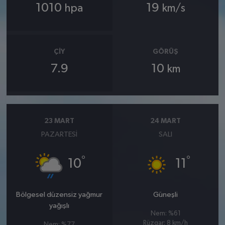
1010
19
hpa
km/s
ÇIY
GÖRÜŞ
7.9
10
km
23 MART
24 MART
PAZARTESI
SALI
°
°
10
11
Bölgesel düzensiz yağmur
Güneşli
yağışlı
Nem: %61
Rüzgar: 8 km/h
Nem: %77