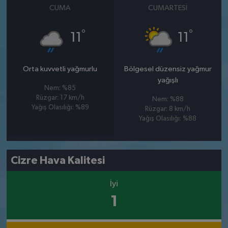
CUMA
CUMARTESI
°
°
11
11
Orta kuvvetli yağmurlu
Bölgesel düzensiz yağmur
yağışlı
Nem: %85
Rüzgar: 17 km/h
Nem: %88
Yağış Olasılığı: %89
Rüzgar: 8 km/h
Yağış Olasılığı: %88
Cizre Hava Kalitesi
İyi
1