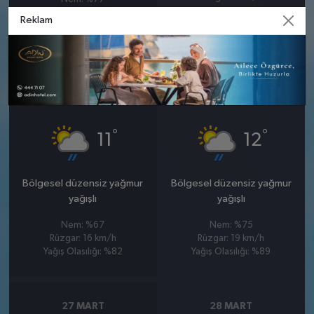
Rüzgar: 9 km/h
Reklam
Yağış Olasılığı: %95
25 MART
26 MART
ÇARŞAMBA
PERŞEMBE
°
°
11
12
Bölgesel düzensiz yağmur
Bölgesel düzensiz yağmur
yağışlı
yağışlı
Nem: %67
Nem: %75
Rüzgar: 16 km/h
Rüzgar: 19 km/h
Yağış Olasılığı: %82
Yağış Olasılığı: %89
27 MART
28 MART