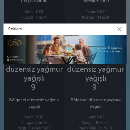
Parçalı Bulutlu
Parçalı Bulutlu
Nem: %83
Nem: %87
Rüzgar: 7 km/h
Rüzgar: 11 km/h
Reklam
23 MART
24 MART
PAZARTESI
SALI
°
°
9
9
Bölgesel düzensiz yağmur
Bölgesel düzensiz yağmur
yağışlı
yağışlı
Nem: %90
Nem: %87
Rüzgar: 5 km/h
Rüzgar: 10 km/h
Yağış Olasılığı: %88
Yağış Olasılığı: %89