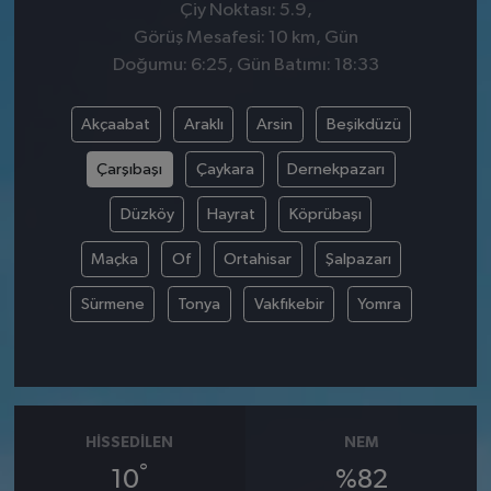
Çiy Noktası: 5.9,
Görüş Mesafesi: 10 km, Gün
Doğumu: 6:25, Gün Batımı: 18:33
Akçaabat
Araklı
Arsin
Beşikdüzü
Çarşıbaşı
Çaykara
Dernekpazarı
Düzköy
Hayrat
Köprübaşı
Maçka
Of
Ortahisar
Şalpazarı
Sürmene
Tonya
Vakfıkebir
Yomra
HISSEDILEN
NEM
°
10
%82