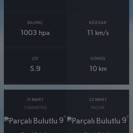
BASINÇ
RÜZGAR
1003
11
hpa
km/s
ÇIY
GÖRÜŞ
5.9
10
km
21 MART
22 MART
CUMARTESI
PAZAR
°
°
9
9