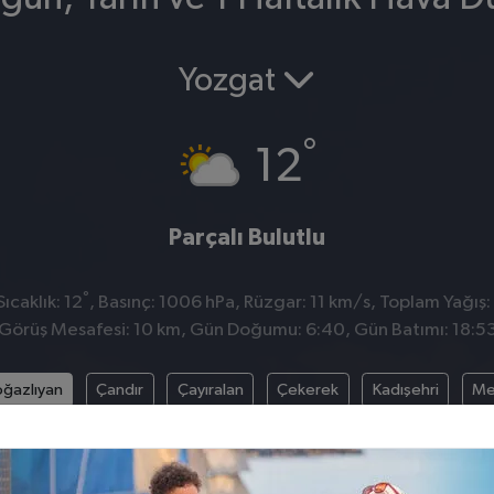
Yozgat
°
12
Parçalı Bulutlu
°
ıcaklık: 12
, Basınç: 1006 hPa, Rüzgar: 11 km/s, Toplam Yağış:
Görüş Mesafesi: 10 km, Gün Doğumu: 6:40, Gün Batımı: 18:5
ğazlıyan
Çandır
Çayıralan
Çekerek
Kadışehri
Me
Şefaatli
Sorgun
Yenifakılı
Yerköy