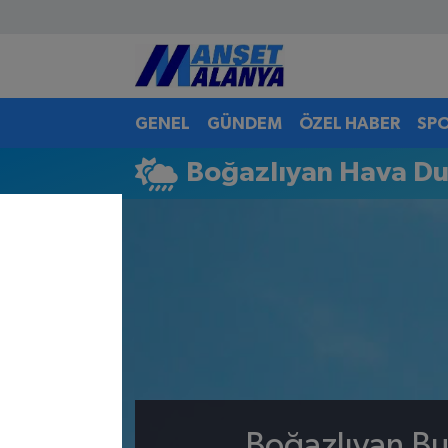
Antalya Nöbetçi Eczaneler
GENEL
GÜNDEM
ÖZEL HABER
SP
Antalya Hava Durumu
Boğazlıyan Hava D
Antalya Namaz Vakitleri
Antalya Trafik Yoğunluk Haritası
Süper Lig Puan Durumu ve Fikstür
Tüm Manşetler
Son Dakika Haberleri
Haber Arşivi
Boğazlıyan Bu