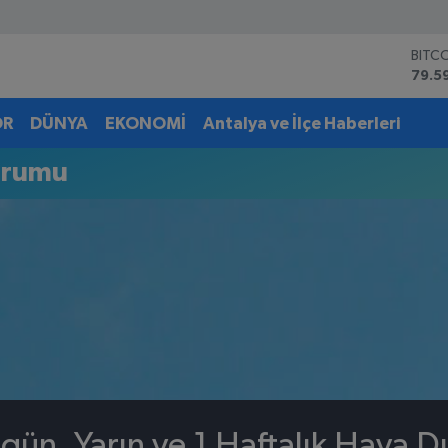
BITC
79.5
DOL
45,4
OR
DÜNYA
EKONOMİ
Antalya ve İlçe Haberleri
EUR
53,3
urumu
STER
61,6
G.AL
6862
BİST
14.5
gün, Yarın ve 1 Haftalık Hava 