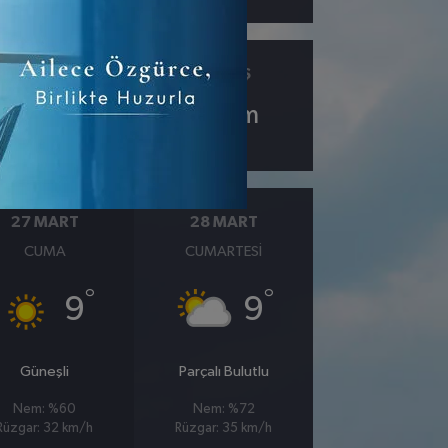
ÇIY
GÖRÜŞ
0.6
10
km
27 MART
28 MART
CUMA
CUMARTESI
°
°
9
9
Güneşli
Parçalı Bulutlu
Nem: %60
Nem: %72
Rüzgar: 32 km/h
Rüzgar: 35 km/h