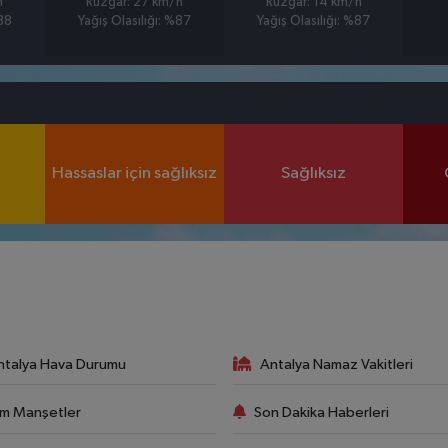
h
Rüzgar: 27 km/h
Rüzgar: 14 km/h
%88
Yağış Olasılığı: %87
Yağış Olasılığı: %87
Hassaslar için sağlıksız
Sağlıksız
ntalya Hava Durumu
Antalya Namaz Vakitleri
m Manşetler
Son Dakika Haberleri