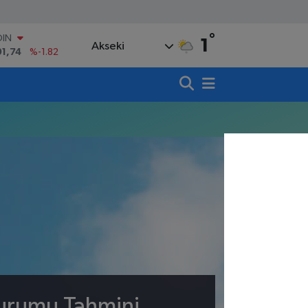
°
OIN
1
Akseki
91,74
%-1.82
AR
3620
%0.02
O
8690
%0.19
LİN
0380
%0.18
TIN
,09000
%0.19
100
98,00
%0
Durumu Tahmini