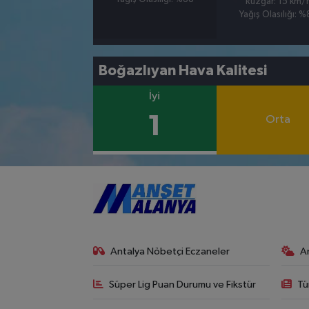
Rüzgar: 15 km/
Yağış Olasılığı: 
Boğazlıyan Hava Kalitesi
İyi
1
Orta
Antalya Nöbetçi Eczaneler
A
Süper Lig Puan Durumu ve Fikstür
Tü