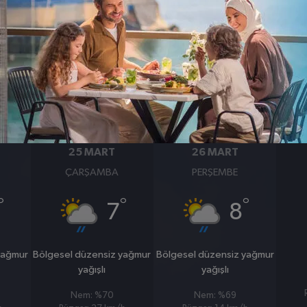
BASINÇ
RÜZGAR
1006
11
hpa
km/s
25 MART
26 MART
ÇARŞAMBA
PERŞEMBE
°
°
°
7
8
yağmur
Bölgesel düzensiz yağmur
Bölgesel düzensiz yağmur
yağışlı
yağışlı
Nem: %70
Nem: %69