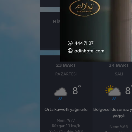
HISSEDILEN
NEM
°
12
%54
23 MART
24 MART
PAZARTESI
SALI
°
8
8
Orta kuvvetli yağmurlu
Bölgesel düzensiz 
yağışlı
Nem: %77
Rüzgar: 13 km/h
Nem: %66
Yağış Olasılığı: %88