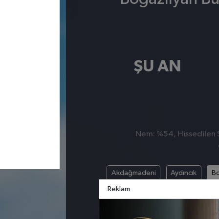
ŞU AN
Nem: %54, Hissedilen S
Akdağmadeni
Aydıncık
Bo
Reklam