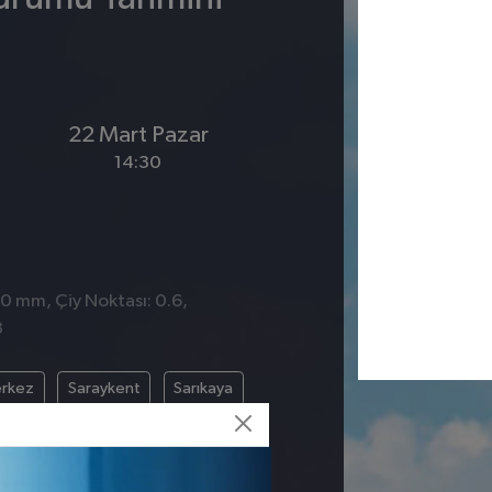
22 Mart Pazar
14:30
 0 mm, Çiy Noktası: 0.6,
3
rkez
Saraykent
Sarıkaya