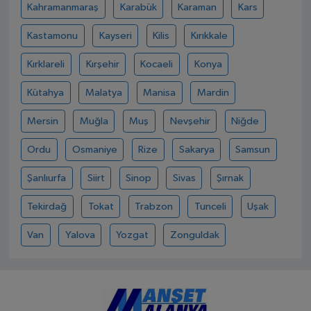
Kahramanmaraş
Karabük
Karaman
Kars
Kastamonu
Kayseri
Kilis
Kırıkkale
Kırklareli
Kırşehir
Kocaeli
Konya
Kütahya
Malatya
Manisa
Mardin
Mersin
Muğla
Muş
Nevşehir
Niğde
Ordu
Osmaniye
Rize
Sakarya
Samsun
Şanlıurfa
Siirt
Sinop
Sivas
Şırnak
Tekirdağ
Tokat
Trabzon
Tunceli
Uşak
Van
Yalova
Yozgat
Zonguldak