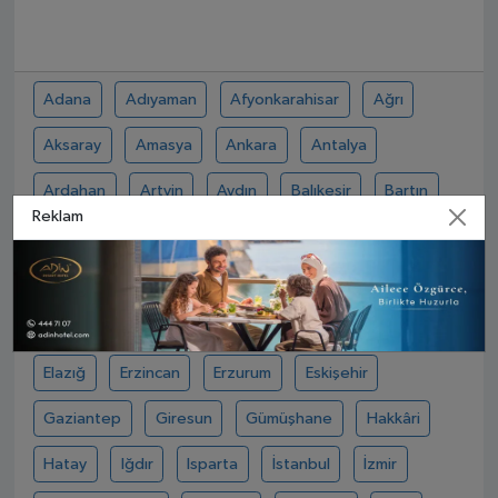
Adana
Adıyaman
Afyonkarahisar
Ağrı
Aksaray
Amasya
Ankara
Antalya
Ardahan
Artvin
Aydın
Balıkesir
Bartın
Reklam
Batman
Bayburt
Bilecik
Bingöl
Bitlis
Bolu
Burdur
Bursa
Çanakkale
Çankırı
Çorum
Denizli
Diyarbakır
Düzce
Edirne
Elazığ
Erzincan
Erzurum
Eskişehir
Gaziantep
Giresun
Gümüşhane
Hakkâri
Hatay
Iğdır
Isparta
İstanbul
İzmir