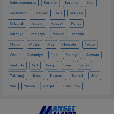
Kahramanmaraş
Karabük
Karaman
Kars
Kastamonu
Kayseri
Kilis
Kırıkkale
Kırklareli
Kırşehir
Kocaeli
Konya
Kütahya
Malatya
Manisa
Mardin
Mersin
Muğla
Muş
Nevşehir
Niğde
Ordu
Osmaniye
Rize
Sakarya
Samsun
Şanlıurfa
Siirt
Sinop
Sivas
Şırnak
Tekirdağ
Tokat
Trabzon
Tunceli
Uşak
Van
Yalova
Yozgat
Zonguldak