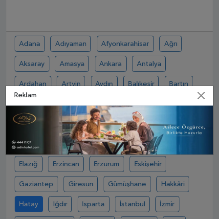
Adana
Adıyaman
Afyonkarahisar
Ağrı
Aksaray
Amasya
Ankara
Antalya
Ardahan
Artvin
Aydın
Balıkesir
Bartın
Reklam
Batman
Bayburt
Bilecik
Bingöl
Bitlis
Bolu
Burdur
Bursa
Çanakkale
Çankırı
Çorum
Denizli
Diyarbakır
Düzce
Edirne
Elazığ
Erzincan
Erzurum
Eskişehir
Gaziantep
Giresun
Gümüşhane
Hakkâri
Hatay
Iğdır
Isparta
İstanbul
İzmir