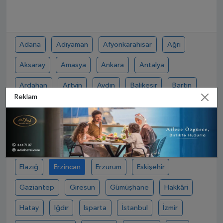
Adana
Adıyaman
Afyonkarahisar
Ağrı
Aksaray
Amasya
Ankara
Antalya
Ardahan
Artvin
Aydın
Balıkesir
Bartın
Reklam
Batman
Bayburt
Bilecik
Bingöl
Bitlis
Bolu
Burdur
Bursa
Çanakkale
Çankırı
Çorum
Denizli
Diyarbakır
Düzce
Edirne
Elazığ
Erzincan
Erzurum
Eskişehir
Gaziantep
Giresun
Gümüşhane
Hakkâri
Hatay
Iğdır
Isparta
İstanbul
İzmir