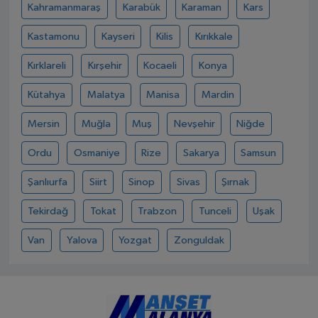
Kahramanmaraş
Karabük
Karaman
Kars
Kastamonu
Kayseri
Kilis
Kırıkkale
Kırklareli
Kırşehir
Kocaeli
Konya
Kütahya
Malatya
Manisa
Mardin
Mersin
Muğla
Muş
Nevşehir
Niğde
Ordu
Osmaniye
Rize
Sakarya
Samsun
Şanlıurfa
Siirt
Sinop
Sivas
Şırnak
Tekirdağ
Tokat
Trabzon
Tunceli
Uşak
Van
Yalova
Yozgat
Zonguldak