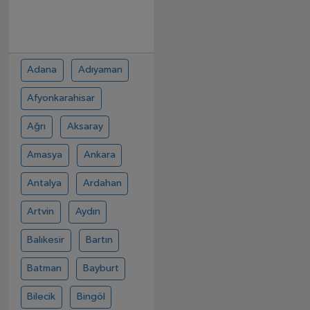
Adana
Adıyaman
Afyonkarahisar
Ağrı
Aksaray
Amasya
Ankara
Antalya
Ardahan
Artvin
Aydın
Balıkesir
Bartın
Batman
Bayburt
Bilecik
Bingöl