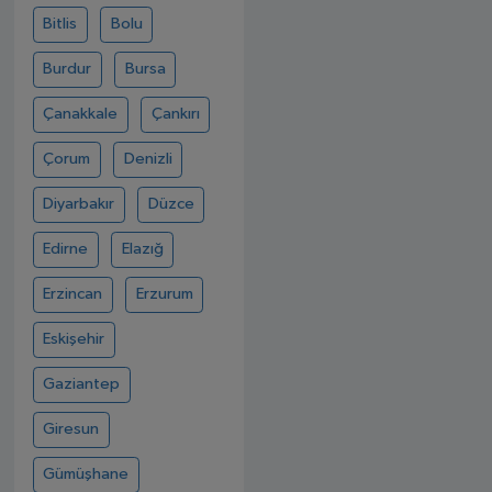
Bitlis
Bolu
Burdur
Bursa
Çanakkale
Çankırı
Çorum
Denizli
Diyarbakır
Düzce
Edirne
Elazığ
Erzincan
Erzurum
Eskişehir
Gaziantep
Giresun
Gümüşhane