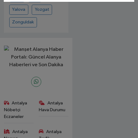
Yalova
Yozgat
Zonguldak
Antalya
Antalya
Nöbetçi
Hava Durumu
Eczaneler
Antalya
Antalya