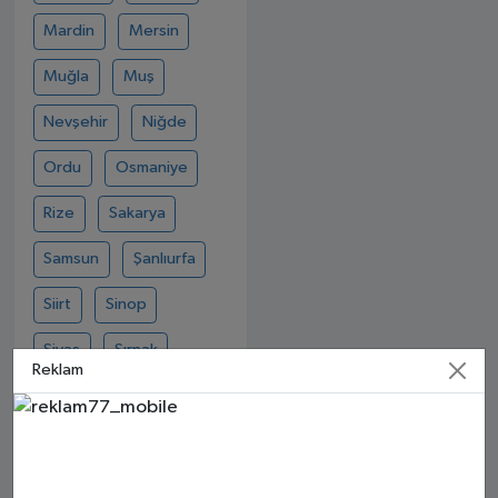
Mardin
Mersin
Muğla
Muş
Nevşehir
Niğde
Ordu
Osmaniye
Rize
Sakarya
Samsun
Şanlıurfa
Siirt
Sinop
Sivas
Şırnak
Reklam
Tekirdağ
Tokat
Trabzon
Tunceli
Uşak
Van