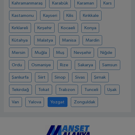
Kahramanmaraş
Karabük
Karaman
Kars
Kastamonu
Kayseri
Kilis
Kırıkkale
Kırklareli
Kırşehir
Kocaeli
Konya
Kütahya
Malatya
Manisa
Mardin
Mersin
Muğla
Muş
Nevşehir
Niğde
Ordu
Osmaniye
Rize
Sakarya
Samsun
Şanlıurfa
Siirt
Sinop
Sivas
Şırnak
Tekirdağ
Tokat
Trabzon
Tunceli
Uşak
Van
Yalova
Yozgat
Zonguldak