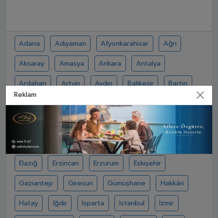
Adana
Adıyaman
Afyonkarahisar
Ağrı
Aksaray
Amasya
Ankara
Antalya
Ardahan
Artvin
Aydın
Balıkesir
Bartın
Reklam
Batman
Bayburt
Bilecik
Bingöl
Bitlis
Bolu
Burdur
Bursa
Çanakkale
Çankırı
Çorum
Denizli
Diyarbakır
Düzce
Edirne
Elazığ
Erzincan
Erzurum
Eskişehir
Gaziantep
Giresun
Gümüşhane
Hakkâri
Hatay
Iğdır
Isparta
İstanbul
İzmir