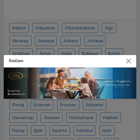
Adana
Adıyaman
Afyonkarahisar
Ağrı
Aksaray
Amasya
Ankara
Antalya
Ardahan
Artvin
Aydın
Balıkesir
Bartın
Reklam
Batman
Bayburt
Bilecik
Bingöl
Bitlis
Bolu
Burdur
Bursa
Çanakkale
Çankırı
Çorum
Denizli
Diyarbakır
Düzce
Edirne
Elazığ
Erzincan
Erzurum
Eskişehir
Gaziantep
Giresun
Gümüşhane
Hakkâri
Hatay
Iğdır
Isparta
İstanbul
İzmir