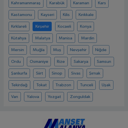
Kahramanmaraş
Karabük
Karaman
Kars
Kastamonu
Kayseri
Kilis
Kırıkkale
Kırklareli
Kırşehir
Kocaeli
Konya
Kütahya
Malatya
Manisa
Mardin
Mersin
Muğla
Muş
Nevşehir
Niğde
Ordu
Osmaniye
Rize
Sakarya
Samsun
Şanlıurfa
Siirt
Sinop
Sivas
Şırnak
Tekirdağ
Tokat
Trabzon
Tunceli
Uşak
Van
Yalova
Yozgat
Zonguldak