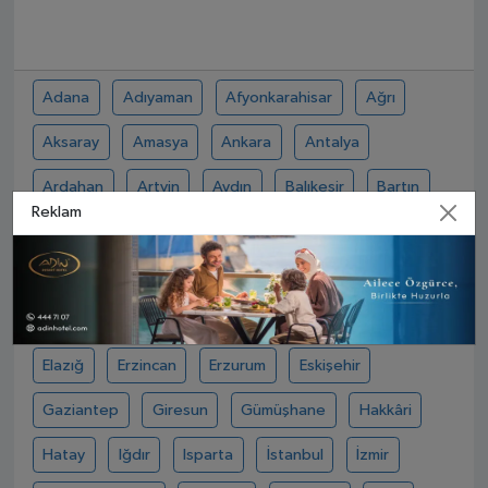
Adana
Adıyaman
Afyonkarahisar
Ağrı
Aksaray
Amasya
Ankara
Antalya
Ardahan
Artvin
Aydın
Balıkesir
Bartın
Reklam
Batman
Bayburt
Bilecik
Bingöl
Bitlis
Bolu
Burdur
Bursa
Çanakkale
Çankırı
Çorum
Denizli
Diyarbakır
Düzce
Edirne
Elazığ
Erzincan
Erzurum
Eskişehir
Gaziantep
Giresun
Gümüşhane
Hakkâri
Hatay
Iğdır
Isparta
İstanbul
İzmir