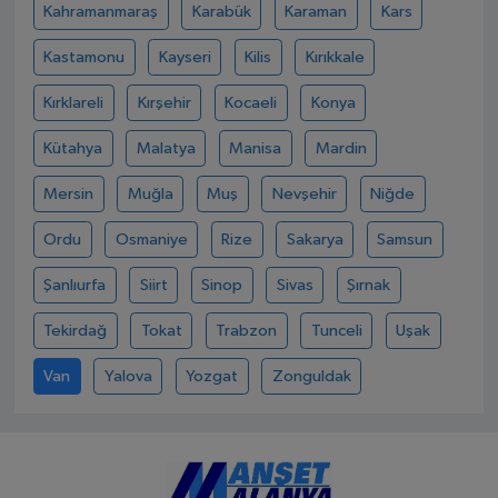
Kahramanmaraş
Karabük
Karaman
Kars
Kastamonu
Kayseri
Kilis
Kırıkkale
Kırklareli
Kırşehir
Kocaeli
Konya
Kütahya
Malatya
Manisa
Mardin
Mersin
Muğla
Muş
Nevşehir
Niğde
Ordu
Osmaniye
Rize
Sakarya
Samsun
Şanlıurfa
Siirt
Sinop
Sivas
Şırnak
Tekirdağ
Tokat
Trabzon
Tunceli
Uşak
Van
Yalova
Yozgat
Zonguldak