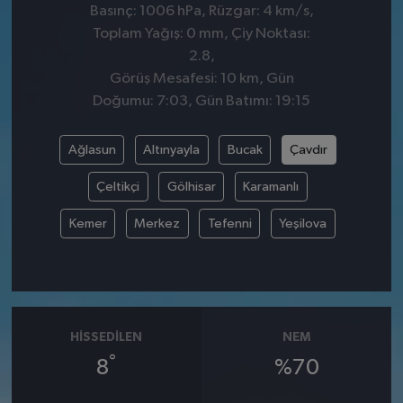
Basınç: 1006 hPa, Rüzgar: 4 km/s,
Toplam Yağış: 0 mm, Çiy Noktası:
2.8,
Görüş Mesafesi: 10 km, Gün
Doğumu: 7:03, Gün Batımı: 19:15
Ağlasun
Altınyayla
Bucak
Çavdır
Çeltikçi
Gölhisar
Karamanlı
Kemer
Merkez
Tefenni
Yeşilova
HISSEDILEN
NEM
°
8
%70