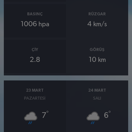
BASINÇ
RÜZGAR
1006
4
hpa
km/s
ÇIY
GÖRÜŞ
2.8
10
km
23 MART
24 MART
PAZARTESI
SALI
°
°
7
6