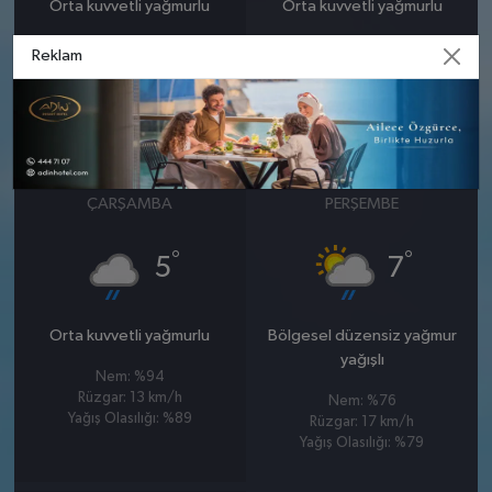
Orta kuvvetli yağmurlu
Orta kuvvetli yağmurlu
Nem: %77
Nem: %85
Reklam
Rüzgar: 6 km/h
Rüzgar: 8 km/h
Yağış Olasılığı: %88
Yağış Olasılığı: %84
25 MART
26 MART
ÇARŞAMBA
PERŞEMBE
°
°
5
7
Orta kuvvetli yağmurlu
Bölgesel düzensiz yağmur
yağışlı
Nem: %94
Rüzgar: 13 km/h
Nem: %76
Yağış Olasılığı: %89
Rüzgar: 17 km/h
Yağış Olasılığı: %79