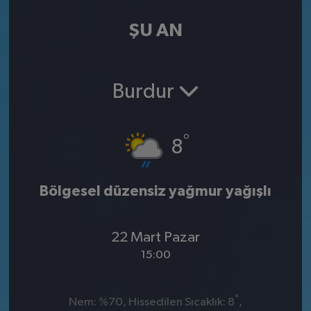
ŞU AN
Burdur
°
8
Bölgesel düzensiz yağmur yağışlı
22 Mart Pazar
15:00
°
Nem: %70, Hissedilen Sıcaklık: 8
,