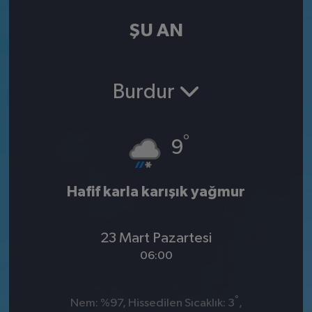
ŞU AN
Burdur
°
9
Hafif karla karışık yağmur
23 Mart Pazartesi
06:00
°
Nem: %97, Hissedilen Sıcaklık: 3
,