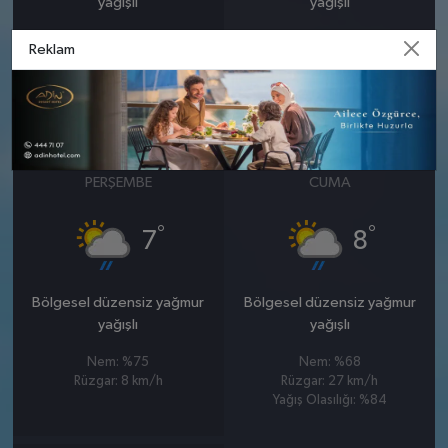
yağışlı
yağışlı
Nem: %91
Nem: %86
Reklam
Rüzgar: 10 km/h
Rüzgar: 8 km/h
Yağış Olasılığı: %88
Yağış Olasılığı: %84
26 MART
27 MART
PERŞEMBE
CUMA
°
°
7
8
Bölgesel düzensiz yağmur
Bölgesel düzensiz yağmur
yağışlı
yağışlı
Nem: %75
Nem: %68
Rüzgar: 8 km/h
Rüzgar: 27 km/h
Yağış Olasılığı: %84