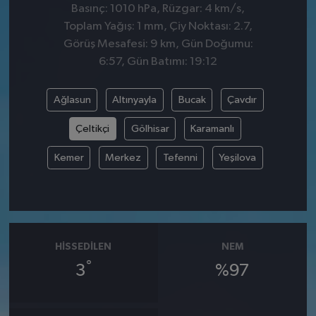
Basınç: 1010 hPa, Rüzgar: 4 km/s,
Toplam Yağış: 1 mm, Çiy Noktası: 2.7,
Görüş Mesafesi: 9 km, Gün Doğumu:
6:57, Gün Batımı: 19:12
Ağlasun
Altınyayla
Bucak
Çavdır
Çeltikçi
Gölhisar
Karamanlı
Kemer
Merkez
Tefenni
Yeşilova
HISSEDILEN
NEM
°
3
%97