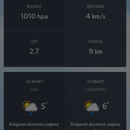
BASINÇ
RÜZGAR
1010
4
hpa
km/s
ÇIY
GÖRÜŞ
2.7
9
km
24 MART
25 MART
SALI
ÇARŞAMBA
°
°
5
6
Bölgesel düzensiz yağmur
Bölgesel düzensiz yağmur