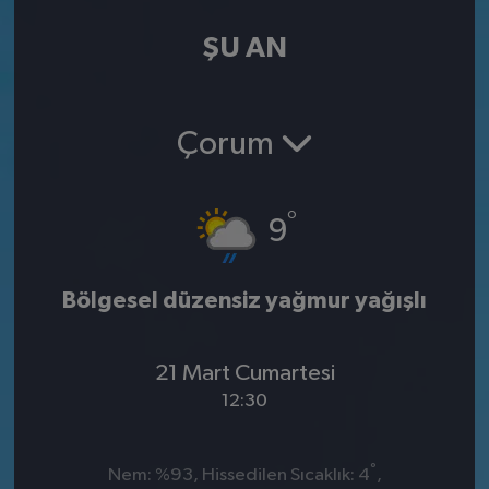
ŞU AN
Çorum
°
9
Bölgesel düzensiz yağmur yağışlı
21 Mart Cumartesi
12:30
°
Nem: %93, Hissedilen Sıcaklık: 4
,