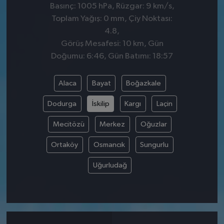
Basınç: 1005 hPa, Rüzgar: 9 km/s,
Toplam Yağış: 0 mm, Çiy Noktası:
4.8,
Görüş Mesafesi: 10 km, Gün
Doğumu: 6:46, Gün Batımı: 18:57
Alaca
Bayat
Boğazkale
Dodurga
İskilip
Kargı
Laçin
Mecitözü
Merkez
Oğuzlar
Ortaköy
Osmancık
Sungurlu
Uğurludağ