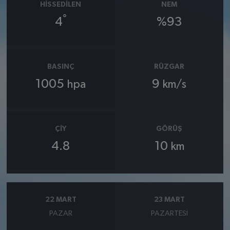
HISSEDILEN
NEM
°
4
%93
BASINÇ
RÜZGAR
1005
9
hpa
km/s
ÇIY
GÖRÜŞ
4.8
10
km
22 MART
23 MART
PAZAR
PAZARTESI