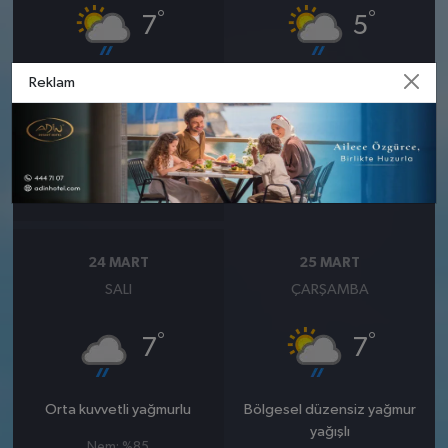
°
°
7
5
Reklam
Bölgesel düzensiz yağmur
Bölgesel düzensiz yağmur
yağışlı
yağışlı
Nem: %80
Nem: %88
Rüzgar: 9 km/h
Rüzgar: 7 km/h
Yağış Olasılığı: %88
Yağış Olasılığı: %80
24 MART
25 MART
SALI
ÇARŞAMBA
°
°
7
7
Orta kuvvetli yağmurlu
Bölgesel düzensiz yağmur
yağışlı
Nem: %85