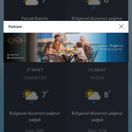
7
6
Parçalı Bulutlu
Bölgesel düzensiz yağmur
yağışlı
Reklam
Nem: %75
Rüzgar: 12 km/h
Nem: %78
Rüzgar: 8 km/h
Yağış Olasılığı: %87
21 MART
22 MART
CUMARTESI
PAZAR
°
°
7
8
Bölgesel düzensiz yağmur
Bölgesel düzensiz yağmur
yağışlı
yağışlı
Nem: %85
Nem: %78