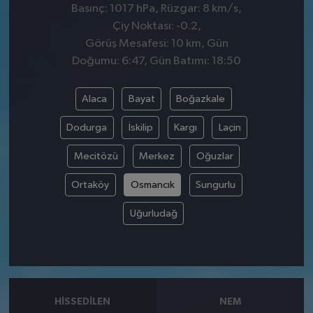
Basınç: 1017 hPa, Rüzgar: 8 km/s,
Çiy Noktası: -0.2,
Görüş Mesafesi: 10 km, Gün
Doğumu: 6:47, Gün Batımı: 18:50
Alaca
Bayat
Boğazkale
Dodurga
İskilip
Kargı
Laçin
Mecitözü
Merkez
Oğuzlar
Ortaköy
Osmancık
Sungurlu
Uğurludağ
HISSEDILEN
NEM