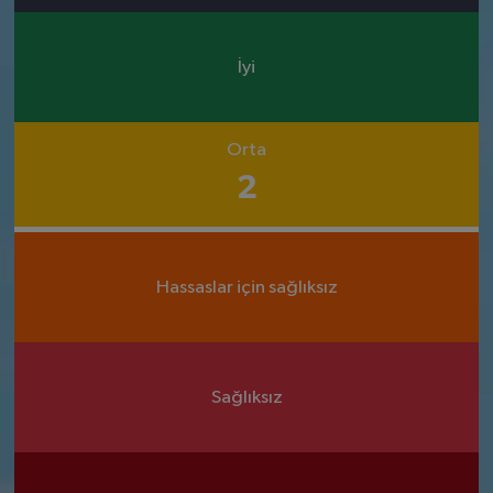
İyi
Orta
2
Hassaslar için sağlıksız
Sağlıksız