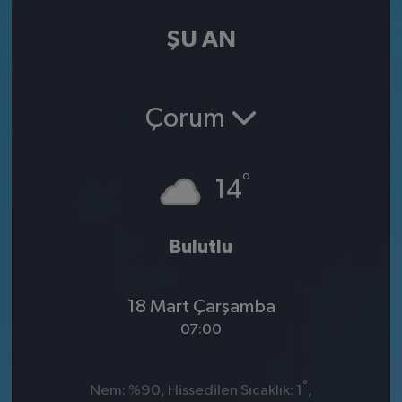
ŞU AN
Çorum
°
14
Bulutlu
18 Mart Çarşamba
07:00
°
Nem: %90, Hissedilen Sıcaklık: 1
,