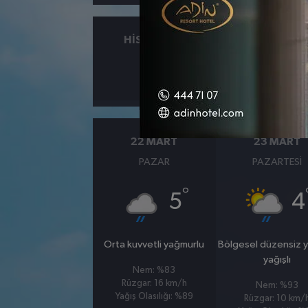
HISSEDILEN
NEM
°
7
%68
22 MART
23 MART
PAZAR
PAZARTESI
°
5
4
Orta kuvvetli yağmurlu
Bölgesel düzensiz 
yağışlı
Nem: %83
Rüzgar: 16 km/h
Nem: %93
Yağış Olasılığı: %89
Rüzgar: 10 km/