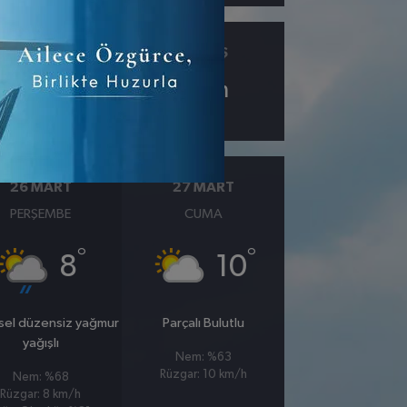
ÇIY
GÖRÜŞ
3.1
9
km
26 MART
27 MART
PERŞEMBE
CUMA
°
°
8
10
sel düzensiz yağmur
Parçalı Bulutlu
yağışlı
Nem: %63
Rüzgar: 10 km/h
Nem: %68
Rüzgar: 8 km/h