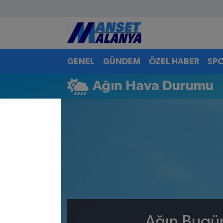
Antalya Nöbetçi Eczaneler
GENEL
GÜNDEM
ÖZEL HABER
SP
Antalya Hava Durumu
Ağın Hava Durumu
Antalya Namaz Vakitleri
Antalya Trafik Yoğunluk Haritası
Süper Lig Puan Durumu ve Fikstür
Tüm Manşetler
Son Dakika Haberleri
Haber Arşivi
Ağın Bugün