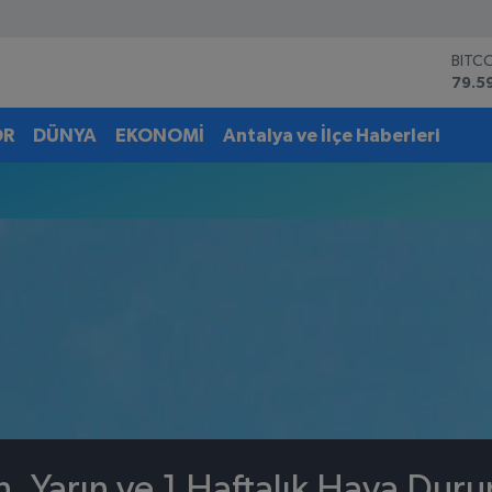
BITC
79.5
DOL
45,4
OR
DÜNYA
EKONOMİ
Antalya ve İlçe Haberleri
EUR
53,3
STER
61,6
G.AL
6862
BİST
14.5
, Yarın ve 1 Haftalık Hava Dur