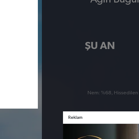
ŞU AN
Nem: %68, Hissedilen S
Reklam
Ağın
Alacakaya
Arıca