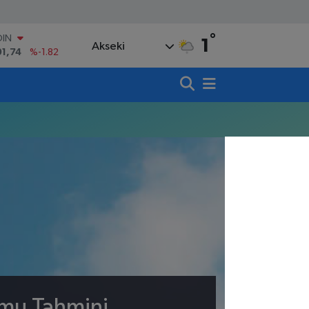
°
OIN
1
Akseki
91,74
%-1.82
AR
3620
%0.02
O
8690
%0.19
LİN
0380
%0.18
TIN
,09000
%0.19
100
98,00
%0
umu Tahmini