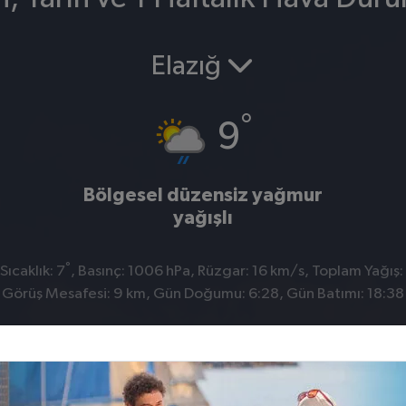
Elazığ
°
9
Bölgesel düzensiz yağmur
yağışlı
°
ıcaklık: 7
, Basınç: 1006 hPa, Rüzgar: 16 km/s, Toplam Yağış:
Görüş Mesafesi: 9 km, Gün Doğumu: 6:28, Gün Batımı: 18:38
k
Baskil
Karakoçan
Keban
Kovancılar
Maden