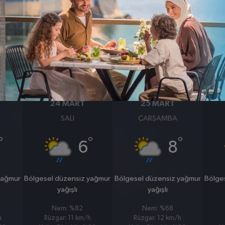
BASINÇ
RÜZGAR
1006
16
hpa
km/s
24 MART
25 MART
SALI
ÇARŞAMBA
°
°
°
6
8
yağmur
Bölgesel düzensiz yağmur
Bölgesel düzensiz yağmur
Bölge
yağışlı
yağışlı
Nem: %82
Nem: %68
h
Rüzgar: 11 km/h
Rüzgar: 12 km/h