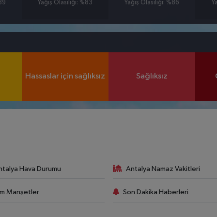
%89
Yağış Olasılığı: %83
Yağış Olasılığı: %86
Y
Hassaslar için sağlıksız
Sağlıksız
ntalya Hava Durumu
Antalya Namaz Vakitleri
m Manşetler
Son Dakika Haberleri