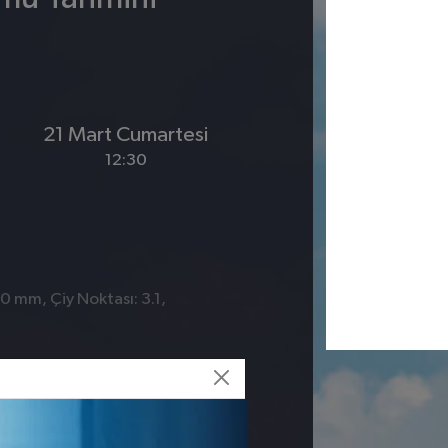
21 Mart Cumartesi
12:30
 0 mm, Çiy Noktası: 3.1,
Merkez
Palu
Sivrice