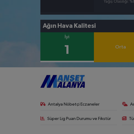
Yağış Olasılığı: 
Ağın Hava Kalitesi
İyi
1
Orta
Antalya Nöbetçi Eczaneler
A
Süper Lig Puan Durumu ve Fikstür
Tü