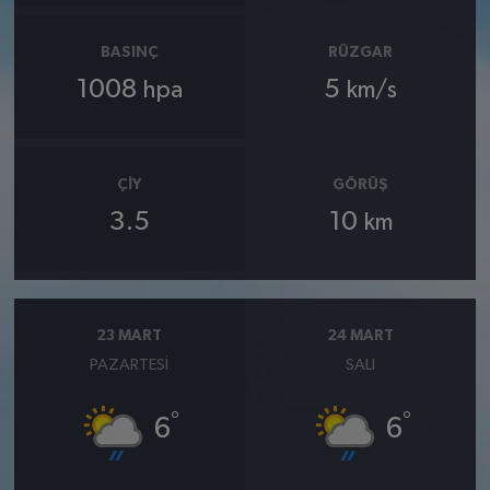
BASINÇ
RÜZGAR
1008
5
hpa
km/s
ÇIY
GÖRÜŞ
3.5
10
km
23 MART
24 MART
PAZARTESI
SALI
°
°
6
6