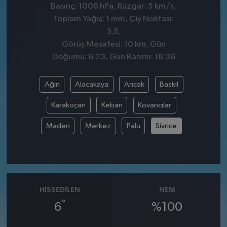
Basınç: 1008 hPa, Rüzgar: 5 km/s,
Toplam Yağış: 1 mm, Çiy Noktası:
3.5,
Görüş Mesafesi: 10 km, Gün
Doğumu: 6:23, Gün Batımı: 18:36
Ağın
Alacakaya
Arıcak
Baskil
Karakoçan
Keban
Kovancılar
Maden
Merkez
Palu
Sivrice
HISSEDILEN
NEM
°
6
%100