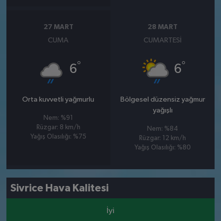
27 MART
28 MART
CUMA
CUMARTESI
°
°
6
6
Orta kuvvetli yağmurlu
Bölgesel düzensiz yağmur
yağışlı
Nem: %91
Rüzgar: 8 km/h
Nem: %84
Yağış Olasılığı: %75
Rüzgar: 12 km/h
Yağış Olasılığı: %80
Sivrice Hava Kalitesi
İyi