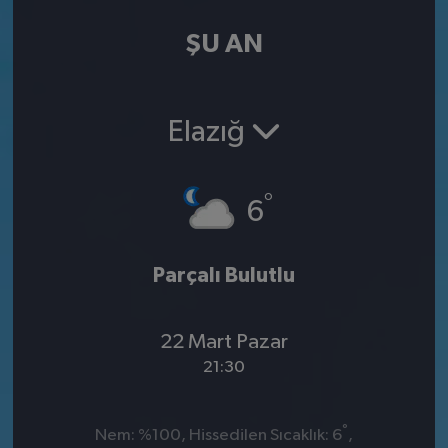
ŞU AN
Elazığ
°
6
Parçalı Bulutlu
22 Mart Pazar
21:30
°
Nem: %100, Hissedilen Sıcaklık: 6
,