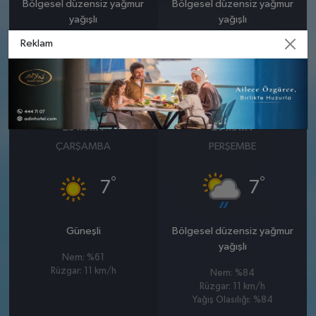
Bölgesel düzensiz yağmur
Bölgesel düzensiz yağmur
yağışlı
yağışlı
Reklam
Nem: %91
Nem: %77
Rüzgar: 8 km/h
Rüzgar: 7 km/h
Yağış Olasılığı: %95
Yağış Olasılığı: %89
25 MART
26 MART
ÇARŞAMBA
PERŞEMBE
°
°
7
7
Güneşli
Bölgesel düzensiz yağmur
yağışlı
Nem: %61
Rüzgar: 11 km/h
Nem: %84
Rüzgar: 11 km/h
Yağış Olasılığı: %84