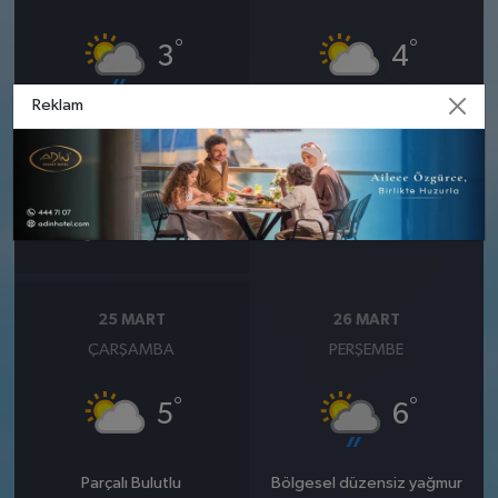
°
°
3
4
Reklam
Bölgesel düzensiz yağmur
Parçalı Bulutlu
yağışlı
Nem: %66
Rüzgar: 10 km/h
Nem: %81
Rüzgar: 14 km/h
Yağış Olasılığı: %89
25 MART
26 MART
ÇARŞAMBA
PERŞEMBE
°
°
5
6
Parçalı Bulutlu
Bölgesel düzensiz yağmur