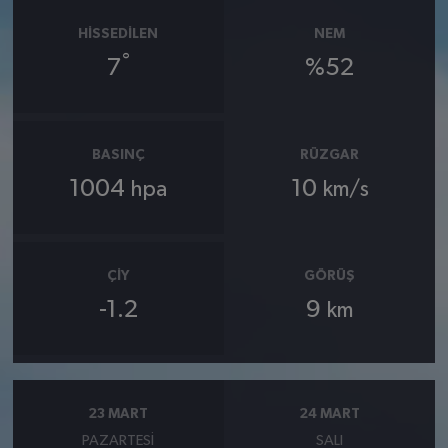
HISSEDILEN
NEM
°
7
%52
BASINÇ
RÜZGAR
1004
10
hpa
km/s
ÇIY
GÖRÜŞ
-1.2
9
km
23 MART
24 MART
PAZARTESI
SALI