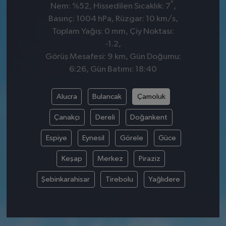
°
Nem: %52, Hissedilen Sıcaklık: 7
,
Basınç: 1004 hPa, Rüzgar: 10 km/s,
Toplam Yağış: 0 mm, Çiy Noktası:
-1.2,
Görüş Mesafesi: 9 km, Gün Doğumu:
6:26, Gün Batımı: 18:40
Alucra
Bulancak
Çamoluk
Çanakçı
Dereli
Doğankent
Espiye
Eynesil
Görele
Güce
Keşap
Merkez
Piraziz
Şebinkarahisar
Tirebolu
Yağlıdere