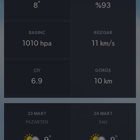
°
8
%93
BASINÇ
RÜZGAR
1010
11
hpa
km/s
ÇIY
GÖRÜŞ
6.9
10
km
23 MART
24 MART
PAZARTESI
SALI
°
°