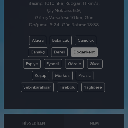
Basınç: 1010 hPa, Rüzgar: 11 km/s,
Çiy Noktası: 6.9,
Görüş Mesafesi: 10 km, Gün
Doğumu: 6:24, Gün Batımı: 18:38
Alucra
Bulancak
Çamoluk
Çanakçı
Dereli
Doğankent
Espiye
Eynesil
Görele
Güce
Keşap
Merkez
Piraziz
Şebinkarahisar
Tirebolu
Yağlıdere
HISSEDILEN
NEM