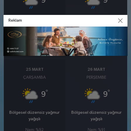
9
9
Bölgesel düzensiz yağmur
Bölgesel düzensiz yağmur
Reklam
yağışlı
yağışlı
Nem: %93
Nem: %89
Rüzgar: 10 km/h
Rüzgar: 10 km/h
Yağış Olasılığı: %87
Yağış Olasılığı: %89
25 MART
26 MART
ÇARŞAMBA
PERŞEMBE
°
°
9
9
Bölgesel düzensiz yağmur
Bölgesel düzensiz yağmur
yağışlı
yağışlı
Nem: %92
Nem: %91