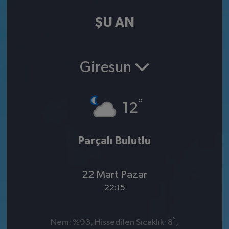
ŞU AN
Giresun
°
12
Parçalı Bulutlu
22 Mart Pazar
22:15
°
Nem: %93, Hissedilen Sıcaklık: 8
,