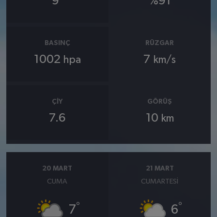
9
%91
BASINÇ
RÜZGAR
1002
7
hpa
km/s
ÇIY
GÖRÜŞ
7.6
10
km
20 MART
21 MART
CUMA
CUMARTESI
°
°
7
6