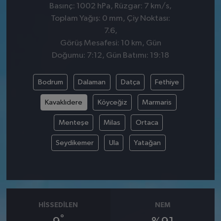
Basınç: 1002 hPa, Rüzgar: 7 km/s,
Toplam Yağış: 0 mm, Çiy Noktası:
7.6,
Görüş Mesafesi: 10 km, Gün
Doğumu: 7:12, Gün Batımı: 19:18
Bodrum
Dalaman
Datça
Fethiye
Kavaklıdere
Köyceğiz
Marmaris
Menteşe
Milas
Ortaca
Seydikemer
Ula
Yatağan
HISSEDILEN
NEM
°