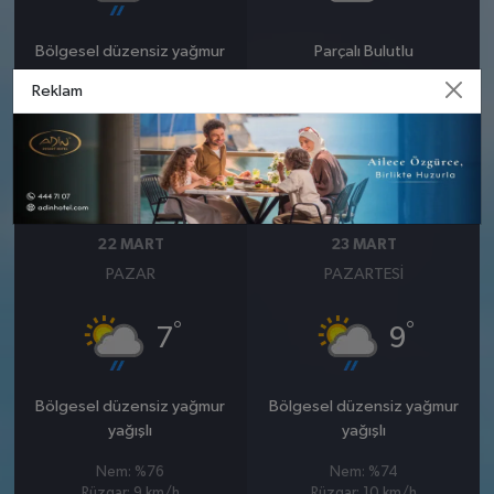
Bölgesel düzensiz yağmur
Parçalı Bulutlu
yağışlı
Reklam
Nem: %79
Rüzgar: 15 km/h
Nem: %92
Rüzgar: 12 km/h
Yağış Olasılığı: %91
22 MART
23 MART
PAZAR
PAZARTESI
°
°
7
9
Bölgesel düzensiz yağmur
Bölgesel düzensiz yağmur
yağışlı
yağışlı
Nem: %76
Nem: %74
Rüzgar: 9 km/h
Rüzgar: 10 km/h