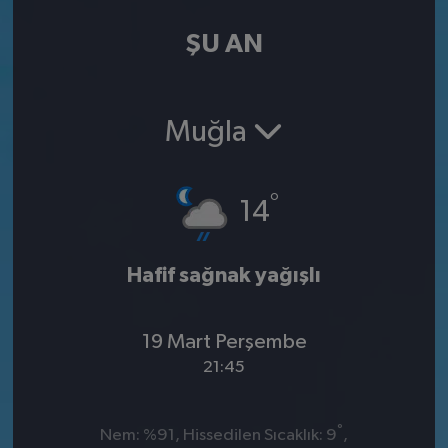
ŞU AN
Muğla
°
14
Hafif sağnak yağışlı
19 Mart Perşembe
21:45
°
Nem: %91, Hissedilen Sıcaklık: 9
,