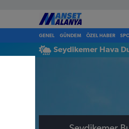
Antalya Nöbetçi Eczaneler
GENEL
GÜNDEM
ÖZEL HABER
SP
Antalya Hava Durumu
Seydikemer Hava D
Antalya Namaz Vakitleri
Antalya Trafik Yoğunluk Haritası
Süper Lig Puan Durumu ve Fikstür
Tüm Manşetler
Son Dakika Haberleri
Haber Arşivi
Seydikemer Bu