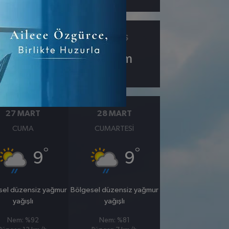
ÇIY
GÖRÜŞ
5.9
10
km
27 MART
28 MART
CUMA
CUMARTESI
°
°
9
9
sel düzensiz yağmur
Bölgesel düzensiz yağmur
yağışlı
yağışlı
Nem: %92
Nem: %81