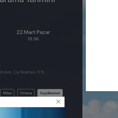
22 Mart Pazar
15:30
 0 mm, Çiy Noktası: 5.9,
7
Milas
Ortaca
Seydikemer