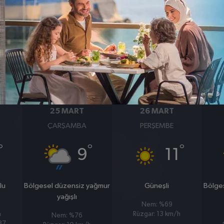
BASINÇ
RÜZGAR
1005
14
hpa
km/s
25 MART
26 MART
ÇARŞAMBA
PERŞEMBE
°
°
°
9
11
lu
Bölgesel düzensiz yağmur
Güneşli
Bölge
yağışlı
Nem: %69
h
Rüzgar: 13 km/h
Nem: %76
%87