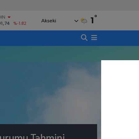
°
OIN
1
Akseki
91,74
%-1.82
AR
3620
%0.02
O
8690
%0.19
LİN
0380
%0.18
TIN
,09000
%0.19
100
98,00
%0
Durumu Tahmini