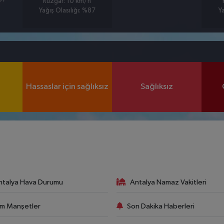
Rüzgar: 10 km/h
Yağış Olasılığı: %87
Y
Hassaslar için sağlıksız
Sağlıksız
ntalya Hava Durumu
Antalya Namaz Vakitleri
m Manşetler
Son Dakika Haberleri