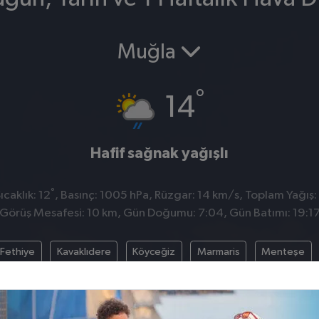
Muğla
°
14
Hafif sağnak yağışlı
°
caklık: 12
, Basınç: 1005 hPa, Rüzgar: 14 km/s, Toplam Yağış:
Görüş Mesafesi: 10 km, Gün Doğumu: 7:04, Gün Batımı: 19:1
Fethiye
Kavaklıdere
Köyceğiz
Marmaris
Menteşe
Ula
Yatağan