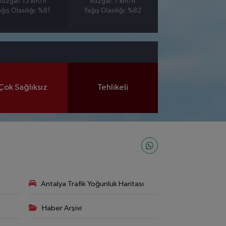
Rüzgar: 13 km/h
Rüzgar: 7 km/h
ağış Olasılığı: %81
Yağış Olasılığı: %82
Çok Sağlıksız
Tehlikeli
Antalya Trafik Yoğunluk Haritası
Haber Arşivi