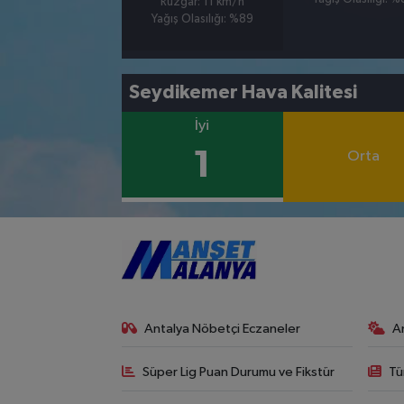
Rüzgar: 11 km/h
Yağış Olasılığı: %89
Seydikemer Hava Kalitesi
İyi
1
Orta
Antalya Nöbetçi Eczaneler
A
Süper Lig Puan Durumu ve Fikstür
Tü