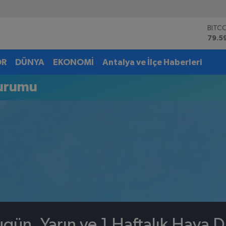
BITC
79.5
DOL
45,4
OR
DÜNYA
EKONOMİ
Antalya ve İlçe Haberleri
EUR
53,3
urumu
STER
61,6
G.AL
6862
BİST
14.5
gün, Yarın ve 1 Haftalık Hava 