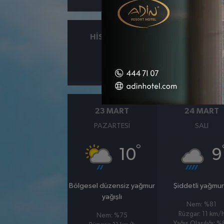
HISSEDILEN
NEM
°
12
%61
23 MART
24 MART
PAZARTESI
SALI
°
10
9
Bölgesel düzensiz yağmur
Şiddetli yağmur
yağışlı
Nem: %81
Rüzgar: 11 km/
Nem: %75
Yağış Olasılığı: 