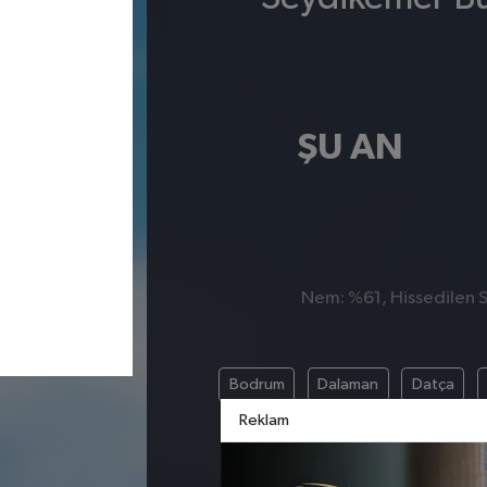
ŞU AN
Nem: %61, Hissedilen Sı
Bodrum
Dalaman
Datça
Reklam