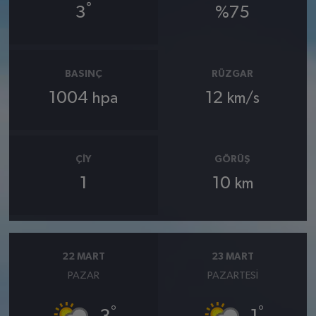
°
3
%75
BASINÇ
RÜZGAR
1004
12
hpa
km/s
ÇIY
GÖRÜŞ
1
10
km
22 MART
23 MART
PAZAR
PAZARTESI
°
°