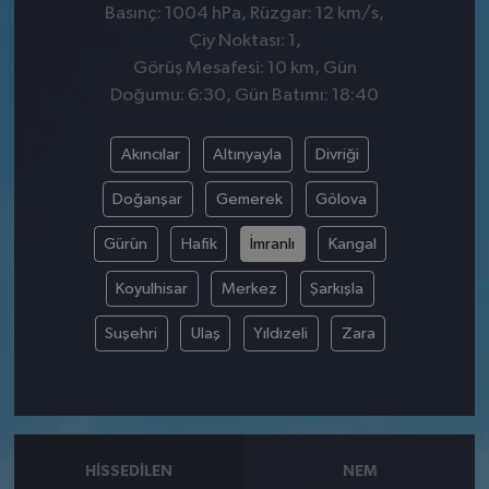
Basınç: 1004 hPa, Rüzgar: 12 km/s,
Çiy Noktası: 1,
Görüş Mesafesi: 10 km, Gün
Doğumu: 6:30, Gün Batımı: 18:40
Akıncılar
Altınyayla
Divriği
Doğanşar
Gemerek
Gölova
Gürün
Hafik
İmranlı
Kangal
Koyulhisar
Merkez
Şarkışla
Suşehri
Ulaş
Yıldızeli
Zara
HISSEDILEN
NEM