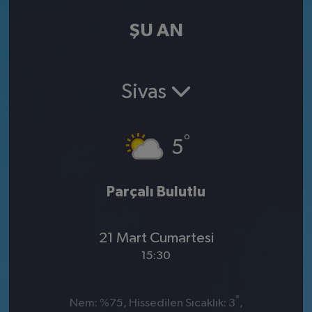
ŞU AN
Sivas
°
5
Parçalı Bulutlu
21 Mart Cumartesi
15:30
°
Nem: %75, Hissedilen Sıcaklık: 3
,