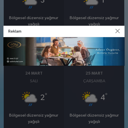
3
1
Bölgesel düzensiz yağmur
Bölgesel düzensiz yağmur
yağışlı
yağışlı
Reklam
Nem: %81
Nem: %98
Rüzgar: 14 km/h
Rüzgar: 10 km/h
Yağış Olasılığı: %89
Yağış Olasılığı: %84
Kar Olasılığı: %6
Kar Olasılığı: %28
24 MART
25 MART
SALI
ÇARŞAMBA
°
°
2
4
Bölgesel düzensiz yağmur
Bölgesel düzensiz yağmur
yağışlı
yağışlı