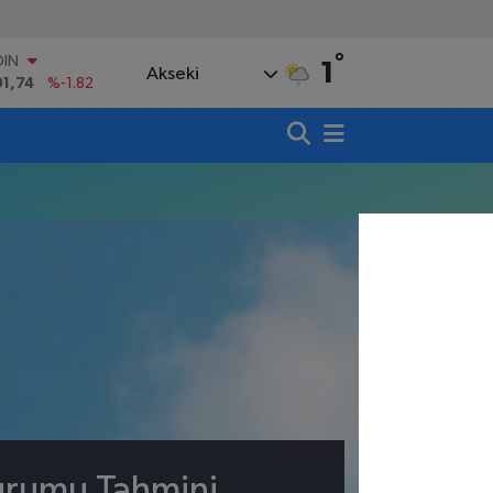
°
OIN
1
Akseki
91,74
%-1.82
AR
3620
%0.02
O
8690
%0.19
LİN
0380
%0.18
TIN
,09000
%0.19
100
98,00
%0
Durumu Tahmini