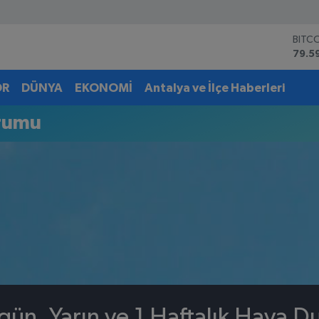
BITC
79.5
DOL
45,4
OR
DÜNYA
EKONOMİ
Antalya ve İlçe Haberleri
EUR
53,3
urumu
STER
61,6
G.AL
6862
BİST
14.5
gün, Yarın ve 1 Haftalık Hava 