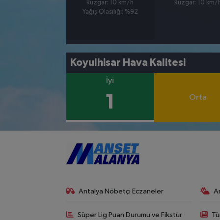
Rüzgar: 10 km/h
Rüzgar: 10 km/
Yağış Olasılığı: %92
Koyulhisar Hava Kalitesi
İyi
1
Orta
Antalya Nöbetçi Eczaneler
A
Süper Lig Puan Durumu ve Fikstür
Tü