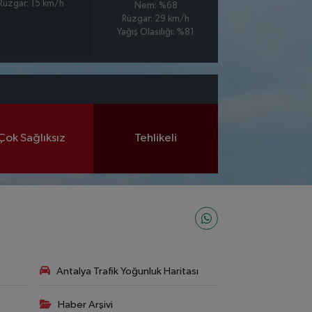
Rüzgar: 15 km/h
Nem: %68
Rüzgar: 29 km/h
Yağış Olasılığı: %81
Çok Sağlıksız
Tehlikeli
Antalya Trafik Yoğunluk Haritası
Haber Arşivi