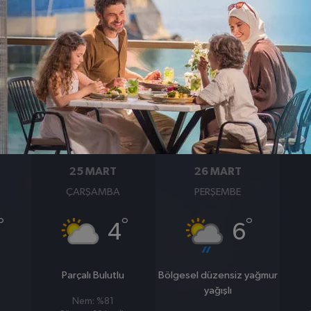
BASINÇ
RÜZGAR
1004
9
hpa
km/s
25 MART
26 MART
ÇARŞAMBA
PERŞEMBE
°
°
°
4
6
u
Parçalı Bulutlu
Bölgesel düzensiz yağmur
yağışlı
Nem: %81