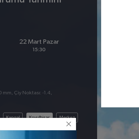
22 Mart Pazar
15:30
0 mm, Çiy Noktası: -1.4,
Kangal
Koyulhisar
Merkez