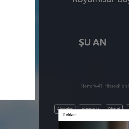
ŞU AN
Nem: %41, Hissedilen Sı
Akıncılar
Altınyayla
Divriği
Reklam