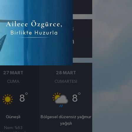
ÇIY
GÖRÜŞ
-1.4
9
km
27 MART
28 MART
CUMA
CUMARTESI
°
°
8
8
Güneşli
Bölgesel düzensiz yağmur
yağışlı
Nem: %63