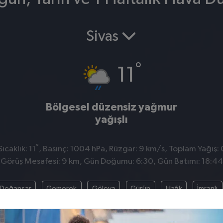
Sivas
°
11
Bölgesel düzensiz yağmur
yağışlı
°
caklık: 11
, Basınç: 1004 hPa, Rüzgar: 9 km/s, Toplam Yağış: 
Görüş Mesafesi: 9 km, Gün Doğumu: 6:30, Gün Batımı: 18:44
Doğanşar
Gemerek
Gölova
Gürün
Hafik
İmranlı
Şarkışla
Suşehri
Ulaş
Yıldızeli
Zara