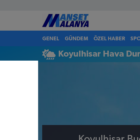
Antalya Nöbetçi Eczaneler
GENEL
GÜNDEM
ÖZEL HABER
SP
Antalya Hava Durumu
Koyulhisar Hava D
Antalya Namaz Vakitleri
Antalya Trafik Yoğunluk Haritası
Süper Lig Puan Durumu ve Fikstür
Tüm Manşetler
Son Dakika Haberleri
Haber Arşivi
Koyulhisar Bu