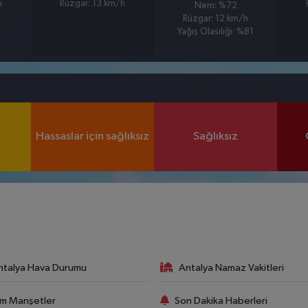
h
Rüzgar: 13 km/h
Nem: %72
Rüzgar: 12 km/h
Yağış Olasılığı: %81
Hassaslar için sağlıksız
Sağlıksız
ntalya Hava Durumu
Antalya Namaz Vakitleri
m Manşetler
Son Dakika Haberleri