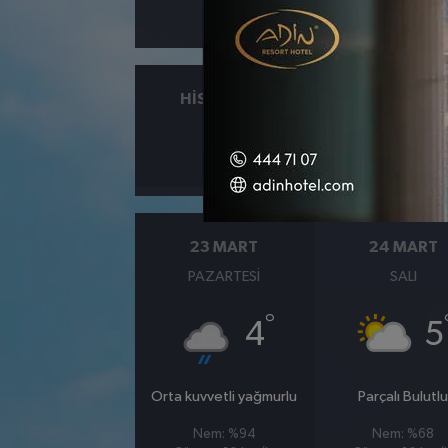
HISSEDILEN
NEM
°
11
%41
23 MART
24 MART
PAZARTESI
SALI
°
4
5
Orta kuvvetli yağmurlu
Parçalı Bulutl
Nem: %94
Nem: %68