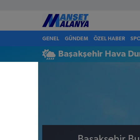
Antalya Nöbetçi Eczaneler
GENEL
GÜNDEM
ÖZEL HABER
SP
Antalya Hava Durumu
Başakşehir Hava D
Antalya Namaz Vakitleri
Antalya Trafik Yoğunluk Haritası
Süper Lig Puan Durumu ve Fikstür
Tüm Manşetler
Son Dakika Haberleri
Haber Arşivi
Başakşehir Bu