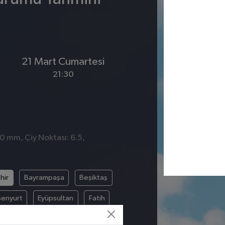
21 Mart Cumartesi
21:30
 0 mm, Çiy Noktası: 6.5,
hir
Bayrampaşa
Beşiktaş
senyurt
Eyüpsultan
Fatih
Pendik
Sancaktepe
Sarıyer