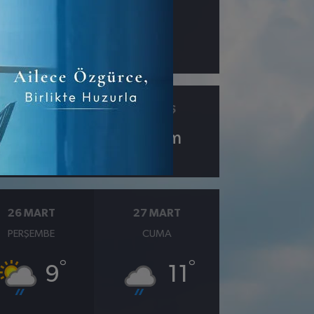
r
Zeytinburnu
ÇIY
GÖRÜŞ
6.5
10
km
26 MART
27 MART
PERŞEMBE
CUMA
°
°
9
11