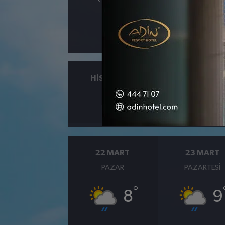
Şile
Silivri
Şi
HISSEDILEN
NEM
°
6
%93
22 MART
23 MART
PAZAR
PAZARTESI
°
8
9