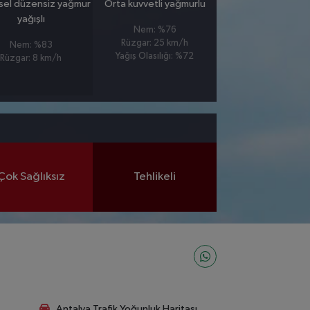
sel düzensiz yağmur
Orta kuvvetli yağmurlu
yağışlı
Nem: %76
Rüzgar: 25 km/h
Nem: %83
Yağış Olasılığı: %72
Rüzgar: 8 km/h
Çok Sağlıksız
Tehlikeli
Antalya Trafik Yoğunluk Haritası