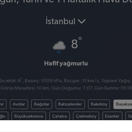
İstanbul
°
8
Hafif yağmurlu
°
ıcaklık: 6
, Basınç: 1009 hPa, Rüzgar: 31 km/s, Toplam Yağış:
Görüş Mesafesi: 10 km, Gün Doğumu: 7:07, Gün Batımı: 19:18
ir
Avcılar
Bağcılar
Bahçelievler
Bakırköy
Başakşe
ğlu
Büyükçekmece
Çatalca
Çekmeköy
Esenler
E
adıköy
Kâğıthane
Kartal
Küçükçekmece
Maltepe