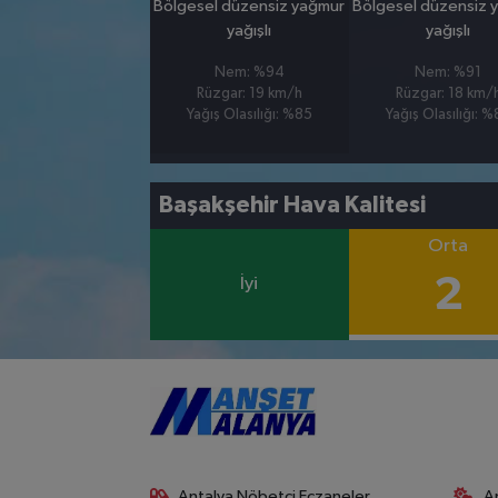
Bölgesel düzensiz yağmur
Bölgesel düzensiz 
yağışlı
yağışlı
Nem: %94
Nem: %91
Rüzgar: 19 km/h
Rüzgar: 18 km/
Yağış Olasılığı: %85
Yağış Olasılığı: 
Başakşehir Hava Kalitesi
Orta
2
İyi
Antalya Nöbetçi Eczaneler
A