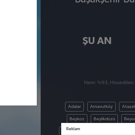
ŞU AN
Nem: %93, Hissedilen S
Adalar
Arnavutköy
Ataşeh
Beykoz
Beylikdüzü
Beyo
Reklam
Gaziosmanpaşa
Güngören
K