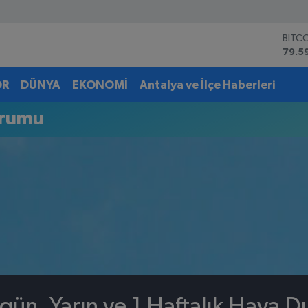
BITC
79.5
DOL
45,4
OR
DÜNYA
EKONOMİ
Antalya ve İlçe Haberleri
EUR
53,3
urumu
STER
61,6
G.AL
6862
BİST
14.5
gün, Yarın ve 1 Haftalık Hava 