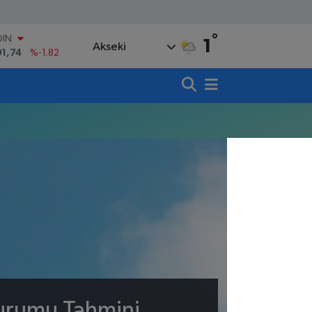
°
OIN
1
Akseki
91,74
%-1.82
AR
3620
%0.02
O
8690
%0.19
LİN
0380
%0.18
TIN
,09000
%0.19
100
98,00
%0
Durumu Tahmini