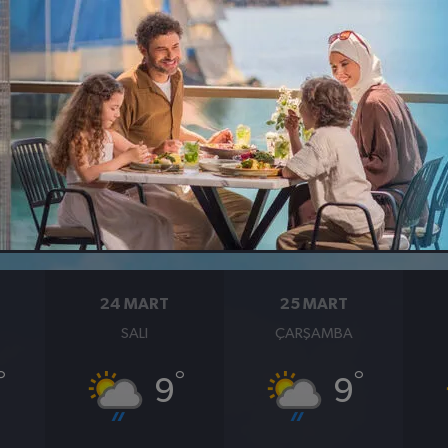
şli
Sultanbeyli
Sultangazi
Tuzla
Ümraniye
Üsküda
BASINÇ
RÜZGAR
1009
31
hpa
km/s
24 MART
25 MART
SALI
ÇARŞAMBA
°
°
°
9
9