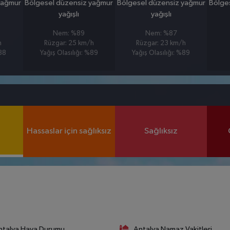
yağmur
Bölgesel düzensiz yağmur
Bölgesel düzensiz yağmur
Bölge
yağışlı
yağışlı
Nem: %89
Nem: %87
h
Rüzgar: 25 km/h
Rüzgar: 23 km/h
%88
Yağış Olasılığı: %89
Yağış Olasılığı: %89
Hassaslar için sağlıksız
Sağlıksız
ntalya Hava Durumu
Antalya Namaz Vakitleri