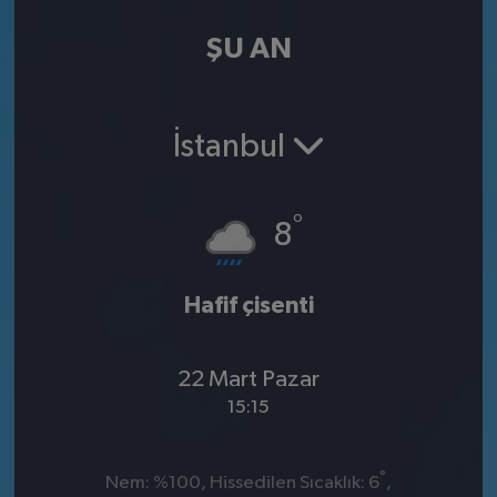
ŞU AN
İstanbul
°
8
Hafif çisenti
22 Mart Pazar
15:15
°
Nem: %100, Hissedilen Sıcaklık: 6
,