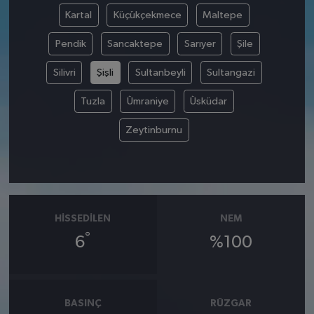
Kartal
Küçükçekmece
Maltepe
Pendik
Sancaktepe
Sarıyer
Şile
Silivri
Şişli
Sultanbeyli
Sultangazi
Tuzla
Ümraniye
Üsküdar
Zeytinburnu
HISSEDILEN
NEM
°
6
%100
BASINÇ
RÜZGAR