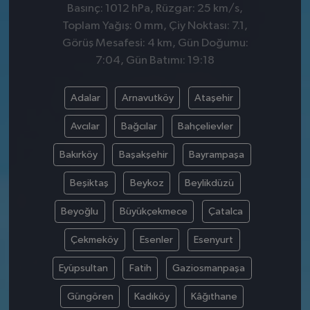
Basınç: 1012 hPa, Rüzgar: 25 km/s,
Toplam Yağış: 0 mm, Çiy Noktası: 7.1,
Görüş Mesafesi: 4 km, Gün Doğumu:
7:04, Gün Batımı: 19:18
Adalar
Arnavutköy
Ataşehir
Avcılar
Bağcılar
Bahçelievler
Bakırköy
Başakşehir
Bayrampaşa
Beşiktaş
Beykoz
Beylikdüzü
Beyoğlu
Büyükçekmece
Çatalca
Çekmeköy
Esenler
Esenyurt
Eyüpsultan
Fatih
Gaziosmanpaşa
Güngören
Kadıköy
Kâğıthane