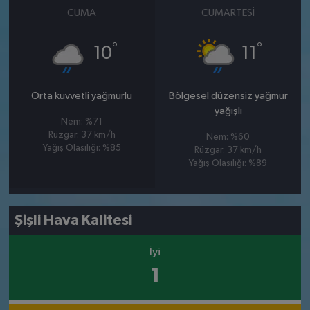
CUMA
CUMARTESI
°
°
10
11
Orta kuvvetli yağmurlu
Bölgesel düzensiz yağmur
yağışlı
Nem: %71
Rüzgar: 37 km/h
Nem: %60
Yağış Olasılığı: %85
Rüzgar: 37 km/h
Yağış Olasılığı: %89
Şişli Hava Kalitesi
İyi
1