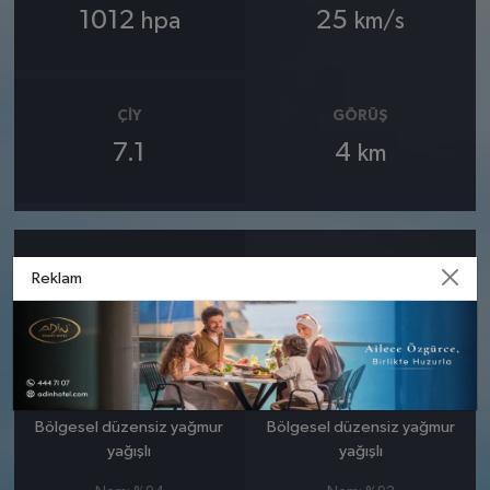
1012
25
hpa
km/s
ÇIY
GÖRÜŞ
7.1
4
km
23 MART
24 MART
Reklam
PAZARTESI
SALI
°
°
8
8
Bölgesel düzensiz yağmur
Bölgesel düzensiz yağmur
yağışlı
yağışlı