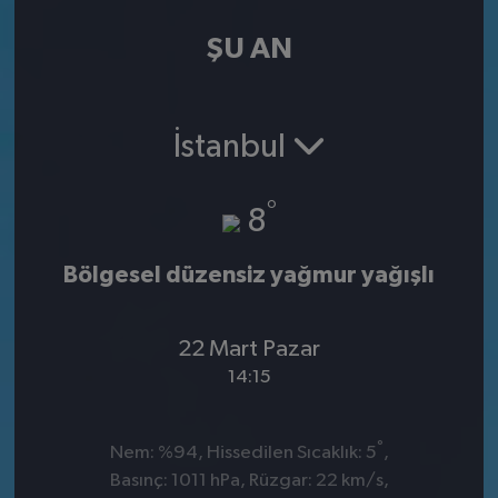
ŞU AN
İstanbul
°
8
Bölgesel düzensiz yağmur yağışlı
22 Mart Pazar
14:15
°
Nem: %94, Hissedilen Sıcaklık: 5
,
Basınç: 1011 hPa, Rüzgar: 22 km/s,