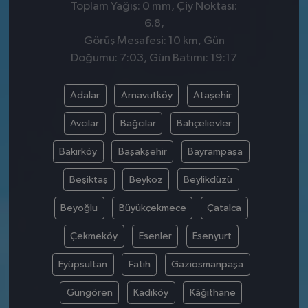
Toplam Yağış: 0 mm, Çiy Noktası:
6.8,
Görüş Mesafesi: 10 km, Gün
Doğumu: 7:03, Gün Batımı: 19:17
Adalar
Arnavutköy
Ataşehir
Avcılar
Bağcılar
Bahçelievler
Bakırköy
Başakşehir
Bayrampaşa
Beşiktaş
Beykoz
Beylikdüzü
Beyoğlu
Büyükçekmece
Çatalca
Çekmeköy
Esenler
Esenyurt
Eyüpsultan
Fatih
Gaziosmanpaşa
Güngören
Kadıköy
Kâğıthane