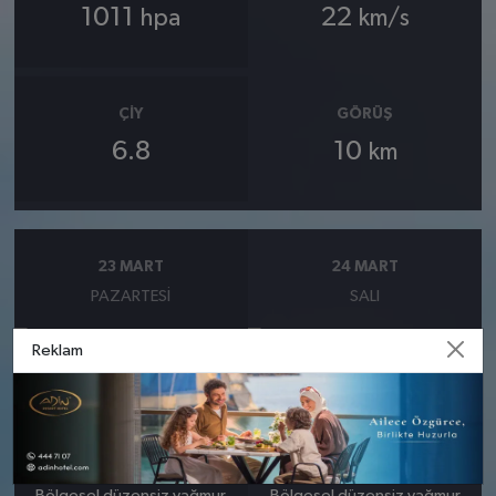
1011
22
hpa
km/s
ÇIY
GÖRÜŞ
6.8
10
km
23 MART
24 MART
PAZARTESI
SALI
Reklam
°
°
8
8
Bölgesel düzensiz yağmur
Bölgesel düzensiz yağmur