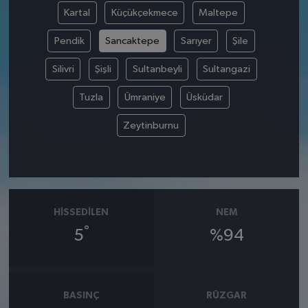
Kartal
Küçükçekmece
Maltepe
Pendik
Sancaktepe
Sarıyer
Şile
Silivri
Şişli
Sultanbeyli
Sultangazi
Tuzla
Ümraniye
Üsküdar
Zeytinburnu
HISSEDILEN
NEM
°
5
%94
BASINÇ
RÜZGAR