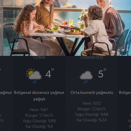
BASINÇ
RÜZGAR
0
0
hpa
km/s
23 OCAK
24 OCAK
CUMA
CUMARTESI
°
°
°
4
5
yağmur
Bölgesel düzensiz yağmur
Orta kuvvetli yağmurlu
Bölge
yağışlı
Nem: %92
Rüzgar: 12 km/h
Nem: %87
Yağış Olasılığı: %88
h
Rüzgar: 17 km/h
Kar Olasılığı: %24
%75
Yağış Olasılığı: %88
Y
4
Kar Olasılığı: %9
K