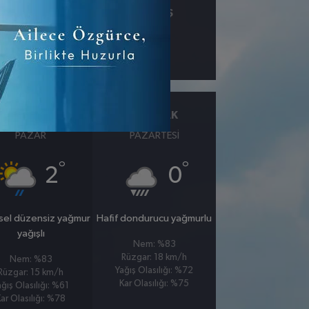
ÇIY
GÖRÜŞ
km
25 OCAK
26 OCAK
PAZAR
PAZARTESI
°
°
2
0
sel düzensiz yağmur
Hafif dondurucu yağmurlu
yağışlı
Nem: %83
Rüzgar: 18 km/h
Nem: %83
Yağış Olasılığı: %72
Rüzgar: 15 km/h
Kar Olasılığı: %75
ağış Olasılığı: %61
ar Olasılığı: %78