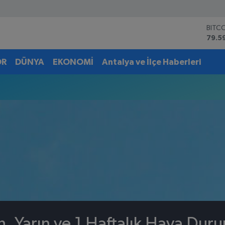
BITC
79.5
DOL
45,4
OR
DÜNYA
EKONOMİ
Antalya ve İlçe Haberleri
EUR
53,3
STER
61,6
G.AL
6862
BİST
14.5
, Yarın ve 1 Haftalık Hava Dur