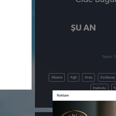
ŞU AN
Nem: %,
Abana
Ağlı
Araç
Azdavay
İnebolu
K
Reklam