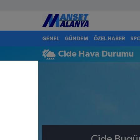
Antalya Nöbetçi Eczaneler
GENEL
GÜNDEM
ÖZEL HABER
SP
Antalya Hava Durumu
Cide Hava Durumu
Antalya Namaz Vakitleri
Antalya Trafik Yoğunluk Haritası
Süper Lig Puan Durumu ve Fikstür
Tüm Manşetler
Son Dakika Haberleri
Haber Arşivi
Cide Bugün