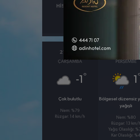
HISSEDILEN
NEM
°
0
%
21 OCAK
22 OCAK
ÇARŞAMBA
PERŞEMBE
°
-1
1
Çok bulutlu
Bölgesel düzensiz 
yağışlı
Nem: %79
Rüzgar: 14 km/h
Nem: %80
Rüzgar: 13 km/
Yağış Olasılığı: 
Kar Olasılığı: %