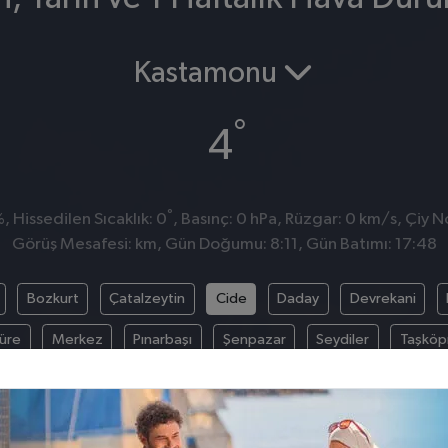
Kastamonu
°
4
°
 Hissedilen Sıcaklık: 0
, Basınç: 0 hPa, Rüzgar: 0 km/s, Çiy No
Görüş Mesafesi: km, Gün Doğumu: 8:11, Gün Batımı: 17:48
Bozkurt
Çatalzeytin
Cide
Daday
Devrekani
üre
Merkez
Pınarbaşı
Şenpazar
Seydiler
Taşköp