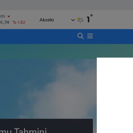
°
OIN
1
Akseki
91,74
%-1.82
AR
3620
%0.02
O
8690
%0.19
LİN
0380
%0.18
TIN
,09000
%0.19
100
98,00
%0
umu Tahmini