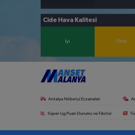
Cide Hava Kalitesi
İyi
Orta
Antalya Nöbetçi Eczaneler
A
Süper Lig Puan Durumu ve Fikstür
Tü