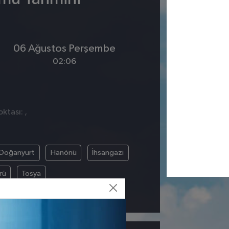
06 Ağustos Perşembe
02:06
ktası: ,
Doğanyurt
Hanönü
İhsangazi
rü
Tosya