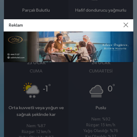
Parçalı Bulutlu
Hafif dondurucu yağmurlu
Nem: %78
Nem: %82
Reklam
Rüzgar: 5 km/h
Rüzgar: 7 km/h
Yağış Olasılığı: %73
Kar Olasılığı: %10
23 OCAK
24 OCAK
CUMA
CUMARTESI
°
°
-1
0
Orta kuvvetli veya yoğun ve
Puslu
sağnak şeklinde kar
Nem: %92
Rüzgar: 15 km/h
Nem: %87
Yağış Olasılığı: %76
Rüzgar: 12 km/h
Kar Olasılığı: %37