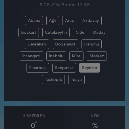
8:06, Gün Batımı: 17:46
Abana
Ağlı
Araç
Azdavay
Bozkurt
Çatalzeytin
Cide
Daday
Devrekani
Doğanyurt
Hanönü
İhsangazi
İnebolu
Küre
Merkez
Pınarbaşı
Şenpazar
Seydiler
Taşköprü
Tosya
HISSEDILEN
NEM
°
0
%