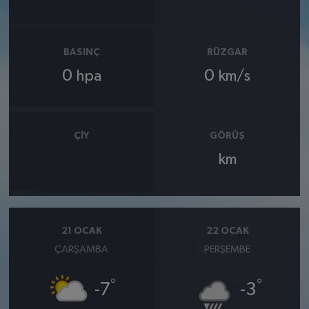
BASINÇ
RÜZGAR
0
0
hpa
km/s
ÇIY
GÖRÜŞ
km
21 OCAK
22 OCAK
ÇARŞAMBA
PERŞEMBE
°
°
-7
-3