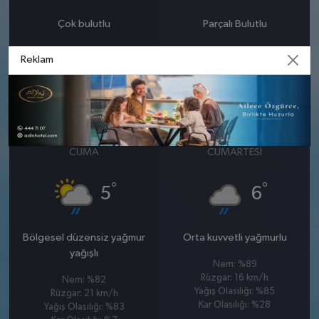
Çok bulutlu
Parçalı Bulutlu
Nem: %71
Nem: %75
Reklam
Rüzgar: 13 km/h
Rüzgar: 13 km/h
Kar Olasılığı: %3
23 OCAK
24 OCAK
CUMA
CUMARTESI
°
°
5
6
Bölgesel düzensiz yağmur
Orta kuvvetli yağmurlu
yağışlı
Nem: %89
Rüzgar: 16 km/h
Nem: %82
Yağış Olasılığı: %85
Rüzgar: 21 km/h
Kar Olasılığı: %28
Yağış Olasılığı: %83