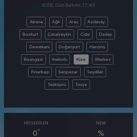
8:08, Gün Batımı: 17:45
Abana
Ağlı
Araç
Azdavay
Bozkurt
Çatalzeytin
Cide
Daday
Devrekani
Doğanyurt
Hanönü
İhsangazi
İnebolu
Küre
Merkez
Pınarbaşı
Şenpazar
Seydiler
Taşköprü
Tosya
HISSEDILEN
NEM
°
0
%