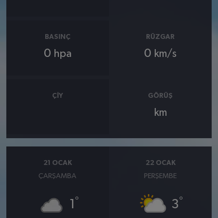
BASINÇ
RÜZGAR
0
0
hpa
km/s
ÇIY
GÖRÜŞ
km
21 OCAK
22 OCAK
ÇARŞAMBA
PERŞEMBE
°
°
1
3