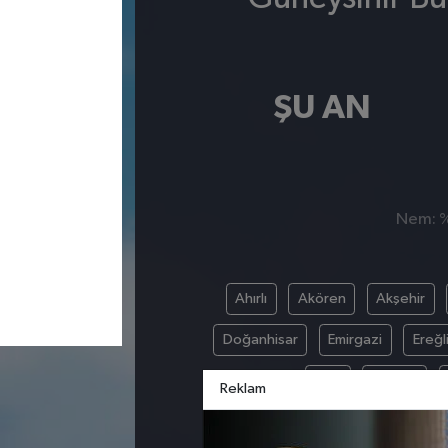
ŞU AN
Nem: %,
Ahırlı
Akören
Akşehir
Doğanhisar
Emirgazi
Ereğl
Kulu
Meram
Reklam