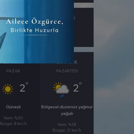
ÇIY
GÖRÜŞ
km
25 OCAK
26 OCAK
PAZAR
PAZARTESI
°
°
2
2
Güneşli
Bölgesel düzensiz yağmur
yağışlı
Nem: %50
Rüzgar: 8 km/h
Nem: %58
Rüzgar: 21 km/h