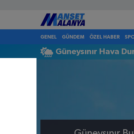
Antalya Nöbetçi Eczaneler
GENEL
GÜNDEM
ÖZEL HABER
SP
Antalya Hava Durumu
Güneysınır Hava D
Antalya Namaz Vakitleri
Antalya Trafik Yoğunluk Haritası
Süper Lig Puan Durumu ve Fikstür
Tüm Manşetler
Son Dakika Haberleri
Haber Arşivi
Güneysınır Bu