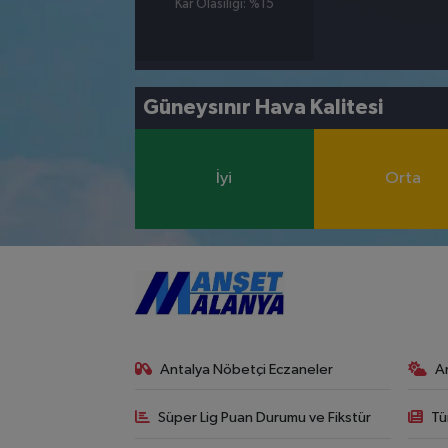
Kar Olasılığı: %15
Güneysınır Hava Kalitesi
İyi
Orta
Antalya Nöbetçi Eczaneler
A
Süper Lig Puan Durumu ve Fikstür
Tü