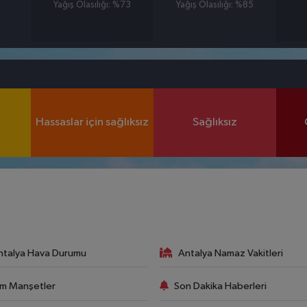
Yağış Olasılığı: %73
Yağış Olasılığı: %85
Hassaslar için sağlıksız
Sağlıksız
ntalya Hava Durumu
Antalya Namaz Vakitleri
m Manşetler
Son Dakika Haberleri