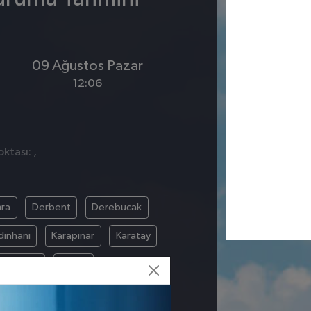
09 Ağustos Pazar
12:06
ktası: ,
ra
Derbent
Derebucak
dınhanı
Karapınar
Karatay
Yalıhüyük
Yunak