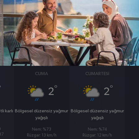
BASINÇ
RÜZGAR
0
0
hpa
km/s
23 OCAK
24 OCAK
CUMA
CUMARTESI
°
°
°
2
2
i karlı
Bölgesel düzensiz yağmur
Bölgesel düzensiz yağmur
yağışlı
yağışlı
h
Nem: %73
Nem: %74
%87
Rüzgar: 13 km/h
Rüzgar: 12 km/h