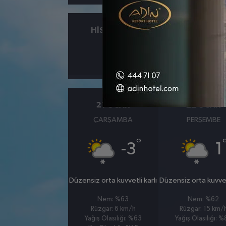
HISSEDILEN
NEM
°
0
%
21 OCAK
22 OCAK
ÇARŞAMBA
PERŞEMBE
°
-3
1
Düzensiz orta kuvvetli karlı
Düzensiz orta kuvvetl
Nem: %63
Nem: %62
Rüzgar: 6 km/h
Rüzgar: 15 km/
Yağış Olasılığı: %63
Yağış Olasılığı: 