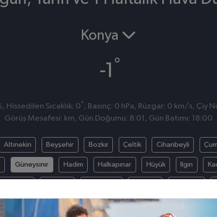
Konya
°
-1
°
 Hissedilen Sıcaklık: 0
, Basınç: 0 hPa, Rüzgar: 0 km/s, Çiy No
Görüş Mesafesi: km, Gün Doğumu: 8:01, Gün Batımı: 18:00
Altınekin
Beyşehir
Bozkır
Çeltik
Cihanbeyli
Çum
i
Güneysınır
Hadim
Halkapınar
Hüyük
Ilgın
Ka
Sarayönü
Selçuklu
Seydişehir
Taşkent
Tuzlukçu