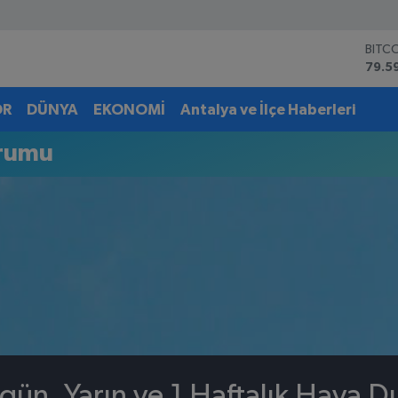
BITC
79.5
DOL
45,4
OR
DÜNYA
EKONOMİ
Antalya ve İlçe Haberleri
EUR
53,3
urumu
STER
61,6
G.AL
6862
BİST
14.5
gün, Yarın ve 1 Haftalık Hava 