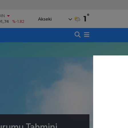
°
OIN
1
Akseki
91,74
%-1.82
AR
3620
%0.02
O
8690
%0.19
LİN
0380
%0.18
TIN
,09000
%0.19
100
98,00
%0
Durumu Tahmini