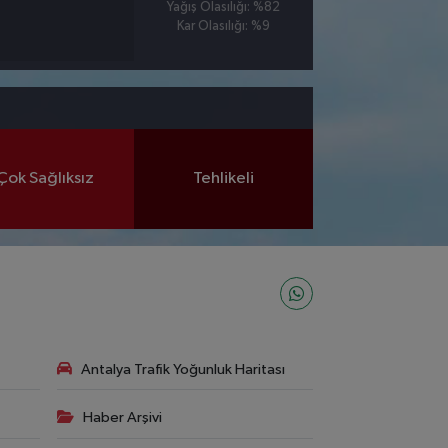
Yağış Olasılığı: %82
Kar Olasılığı: %9
Çok Sağlıksız
Tehlikeli
Antalya Trafik Yoğunluk Haritası
Haber Arşivi