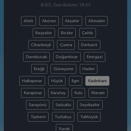
8:05, Gün Batımı: 18:01
Ahırlı
Akören
Akşehir
Altınekin
Beyşehir
Bozkır
Çeltik
Cihanbeyli
Çumra
Derbent
Derebucak
Doğanhisar
Emirgazi
Ereğli
Güneysınır
Hadim
Halkapınar
Hüyük
Ilgın
Kadınhanı
Karapınar
Karatay
Kulu
Meram
Sarayönü
Selçuklu
Seydişehir
Taşkent
Tuzlukçu
Yalıhüyük
Yunak