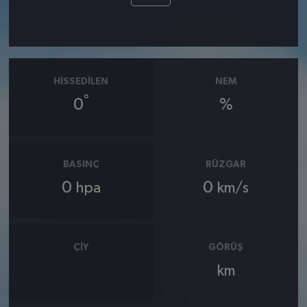
HISSEDILEN
NEM
°
0
%
BASINÇ
RÜZGAR
0
0
hpa
km/s
ÇIY
GÖRÜŞ
km