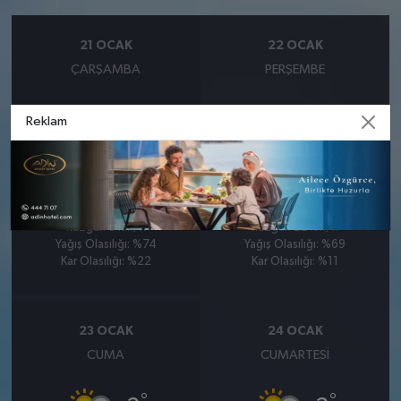
21 OCAK
22 OCAK
ÇARŞAMBA
PERŞEMBE
°
°
-2
1
Reklam
Hafif karlı
Orta kuvvetli karlı
Nem: %66
Nem: %69
Rüzgar: 8 km/h
Rüzgar: 22 km/h
Yağış Olasılığı: %74
Yağış Olasılığı: %69
Kar Olasılığı: %22
Kar Olasılığı: %11
23 OCAK
24 OCAK
CUMA
CUMARTESI
°
°