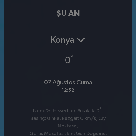
ŞU AN
Konya
°
0
07 Ağustos Cuma
12:52
°
Nem: %, Hissedilen Sıcaklık: 0
,
Basınç: 0 hPa, Rüzgar: 0 km/s, Çiy
Noktası: ,
Görüş Mesafesi: km, Gün Doğumu: