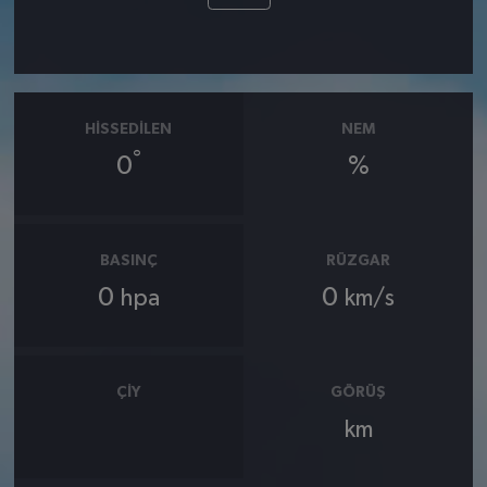
HISSEDILEN
NEM
°
0
%
BASINÇ
RÜZGAR
0
0
hpa
km/s
ÇIY
GÖRÜŞ
km