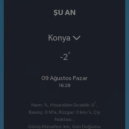
ŞU AN
Konya
°
-2
09 Ağustos Pazar
16:28
°
Nem: %, Hissedilen Sıcaklık: 0
,
Basınç: 0 hPa, Rüzgar: 0 km/s, Çiy
Noktası: ,
Görüş Mesafesi: km, Gün Doğumu: