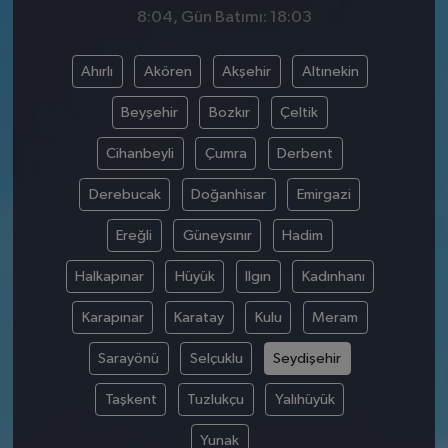
8:04, Gün Batımı: 18:03
Ahırlı
Akören
Akşehir
Altınekin
Beyşehir
Bozkır
Çeltik
Cihanbeyli
Çumra
Derbent
Derebucak
Doğanhisar
Emirgazi
Ereğli
Güneysınır
Hadim
Halkapınar
Hüyük
Ilgın
Kadınhanı
Karapınar
Karatay
Kulu
Meram
Sarayönü
Selçuklu
Seydişehir
Taşkent
Tuzlukçu
Yalıhüyük
Yunak