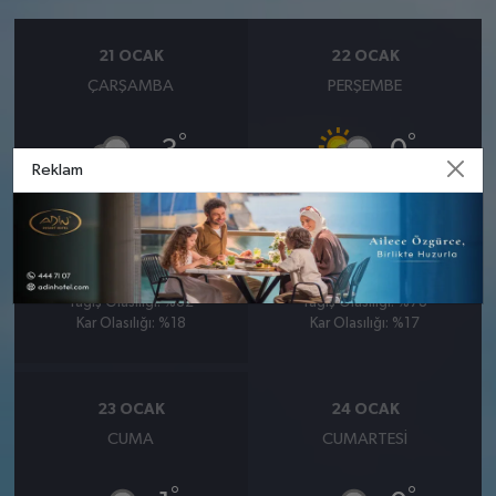
21 OCAK
22 OCAK
ÇARŞAMBA
PERŞEMBE
°
°
-3
0
Reklam
Orta kuvvetli karlı
Düzensiz hafif karlı
Nem: %66
Nem: %70
Rüzgar: 12 km/h
Rüzgar: 10 km/h
Yağış Olasılığı: %82
Yağış Olasılığı: %78
Kar Olasılığı: %18
Kar Olasılığı: %17
23 OCAK
24 OCAK
CUMA
CUMARTESI
°
°