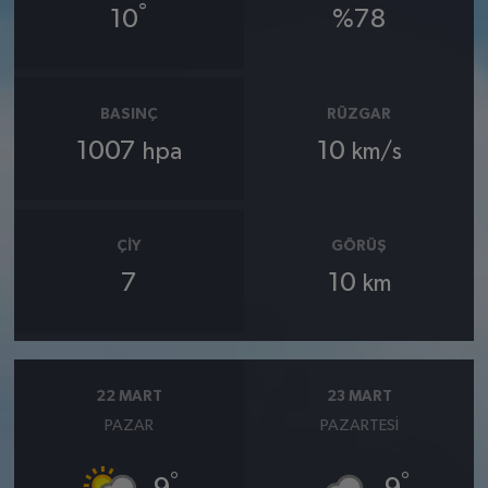
°
10
%78
BASINÇ
RÜZGAR
1007
10
hpa
km/s
ÇIY
GÖRÜŞ
7
10
km
22 MART
23 MART
PAZAR
PAZARTESI
°
°