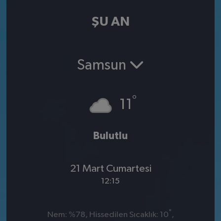
ŞU AN
Samsun
°
11
Bulutlu
21 Mart Cumartesi
12:15
°
Nem: %78, Hissedilen Sıcaklık: 10
,