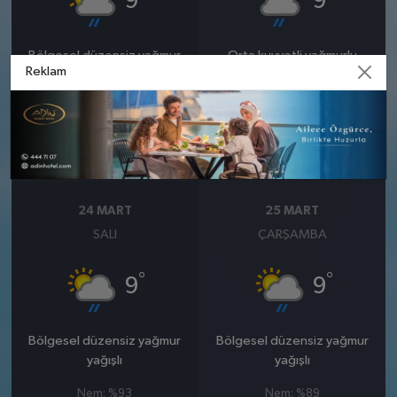
9
9
Bölgesel düzensiz yağmur
Orta kuvvetli yağmurlu
Reklam
yağışlı
Nem: %92
Rüzgar: 20 km/h
Nem: %84
Yağış Olasılığı: %88
Rüzgar: 12 km/h
Yağış Olasılığı: %82
24 MART
25 MART
SALI
ÇARŞAMBA
°
°
9
9
Bölgesel düzensiz yağmur
Bölgesel düzensiz yağmur
yağışlı
yağışlı
Nem: %93
Nem: %89