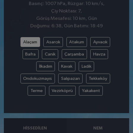
Basınç: 1007 hPa, Rüzgar: 10 km/s,
Çiy Noktası: 7,
Görüş Mesafesi: 10 km, Gün
Doğumu: 6:38, Gün Batımı: 18:49
Alaçam
Asarcık
Atakum
Ayvacık
Bafra
Canik
Çarşamba
Havza
İlkadım
Kavak
Ladik
Ondokuzmayıs
Salıpazarı
Tekkeköy
Terme
Vezirköprü
Yakakent
HISSEDILEN
NEM