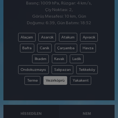
Basınç: 1009 hPa, Rüzgar: 4 km/s,
Çiy Noktası: 2,
Görüş Mesafesi: 10 km, Gün
Doğumu: 6:39, Gün Batımı: 18:52
Alaçam
Asarcık
Atakum
Ayvacık
Bafra
Canik
Çarşamba
Havza
İlkadım
Kavak
Ladik
Ondokuzmayıs
Salıpazarı
Tekkeköy
Terme
Vezirköprü
Yakakent
HISSEDILEN
NEM