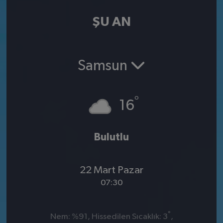
ŞU AN
Samsun
°
16
Bulutlu
22 Mart Pazar
07:30
°
Nem: %91, Hissedilen Sıcaklık: 3
,