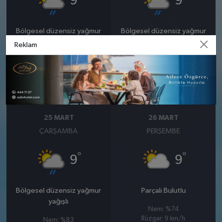
9
9
Bölgesel düzensiz yağmur
Bölgesel düzensiz yağmur
yağışlı
yağışlı
Reklam
Nem: %84
Nem: %84
Rüzgar: 8 km/h
Rüzgar: 12 km/h
Yağış Olasılığı: %89
Yağış Olasılığı: %89
25 MART
26 MART
ÇARŞAMBA
PERŞEMBE
°
°
9
9
Bölgesel düzensiz yağmur
Parçalı Bulutlu
yağışlı
Nem: %74
Rüzgar: 9 km/h
Nem: %83