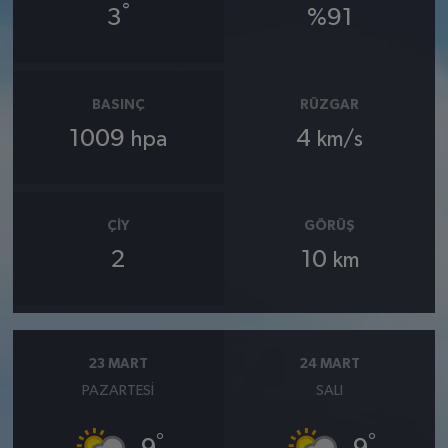
°
3
%91
BASINÇ
RÜZGAR
1009
4
hpa
km/s
ÇIY
GÖRÜŞ
2
10
km
23 MART
24 MART
PAZARTESI
SALI
°
°