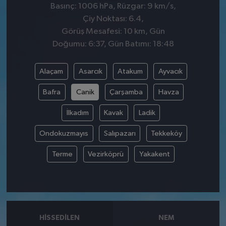
Basınç: 1006 hPa, Rüzgar: 9 km/s,
Çiy Noktası: 6.4,
Görüş Mesafesi: 10 km, Gün
Doğumu: 6:37, Gün Batımı: 18:48
Alaçam
Asarcık
Atakum
Ayvacık
Bafra
Canik
Çarşamba
Havza
İlkadım
Kavak
Ladik
Ondokuzmayıs
Salıpazarı
Tekkeköy
Terme
Vezirköprü
Yakakent
HISSEDILEN
NEM