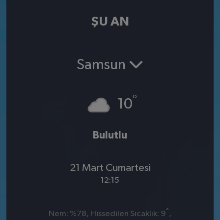
ŞU AN
Samsun
°
10
Bulutlu
21 Mart Cumartesi
12:15
°
Nem: %78, Hissedilen Sıcaklık: 9
,