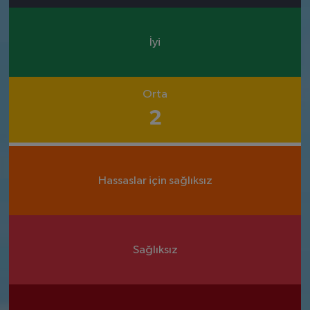
İyi
Orta
2
Hassaslar için sağlıksız
Sağlıksız