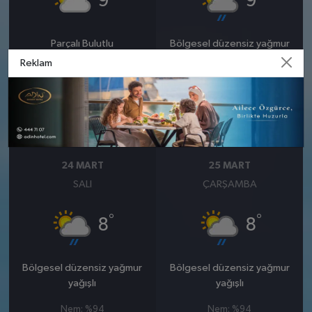
9
9
Parçalı Bulutlu
Bölgesel düzensiz yağmur
yağışlı
Reklam
Nem: %85
Rüzgar: 12 km/h
Nem: %91
Rüzgar: 11 km/h
Yağış Olasılığı: %87
24 MART
25 MART
SALI
ÇARŞAMBA
°
°
8
8
Bölgesel düzensiz yağmur
Bölgesel düzensiz yağmur
yağışlı
yağışlı
Nem: %94
Nem: %94