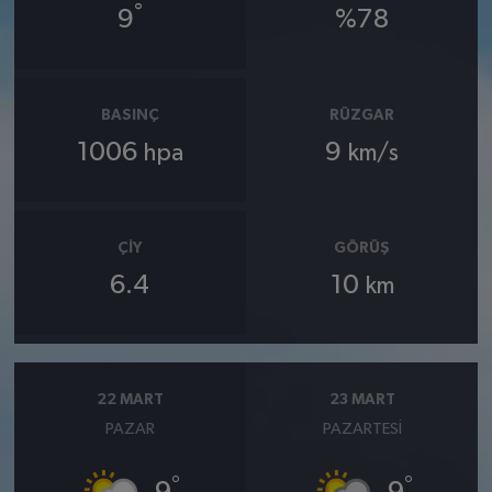
°
9
%78
BASINÇ
RÜZGAR
1006
9
hpa
km/s
ÇIY
GÖRÜŞ
6.4
10
km
22 MART
23 MART
PAZAR
PAZARTESI
°
°